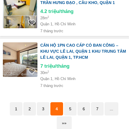
TRẦN HƯNG ĐẠO , CẦU KHO, QUẬN 1
4.2
triệu/tháng
2
28m
Quận 1, Hồ Chí Minh
7 tháng trước
CĂN HỘ 1PN CAO CẤP CÓ BAN CÔNG –
KHU VỰC LÊ LAI, QUẬN 1 KHU TRUNG TÂM
LÊ LAI, QUẬN 1, TP.HCM
7
triệu/tháng
2
30m
Quận 1, Hồ Chí Minh
7 tháng trước
1
2
3
4
5
6
7
...
»»