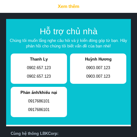
Xem thêm
Hỗ trợ chủ nhà
Chúng tôi muốn lắng nghe câu hỏi và ý kiến đóng góp từ bạn. Hãy
phản hồi cho chúng tôi biết vấn đề của bạn nhé!
Thanh Ly
Huỳnh Hương
0902.657.123
0903.007.123
0902.657.123
0903.007.123
Phản ánh/khiếu nại
0917686101
0917686101
Cùng hệ thống LBKCorp: