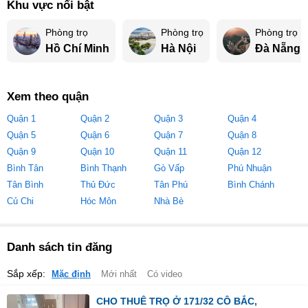
Khu vực nổi bật
Phòng trọ
Phòng trọ
Phòng trọ
Hồ Chí Minh
Hà Nội
Đà Nẵng
Xem theo quận
Quận 1
Quận 2
Quận 3
Quận 4
Quận 5
Quận 6
Quận 7
Quận 8
Quận 9
Quận 10
Quận 11
Quận 12
Bình Tân
Bình Thạnh
Gò Vấp
Phú Nhuận
Tân Bình
Thủ Đức
Tân Phú
Bình Chánh
Củ Chi
Hóc Môn
Nhà Bè
Danh sách tin đăng
Sắp xếp:
Mặc định
Mới nhất
Có video
CHO THUÊ TRỌ Ở 171/32 CÔ BẮC,