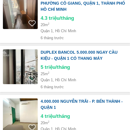
PHƯỜNG CÔ GIANG, QUẬN 1, THÀNH PHỐ
HỒ CHÍ MINH
4.3
triệu/tháng
2
20m
Quận 1, Hồ Chí Minh
6 tháng trước
DUPLEX BANCOL 5.000.000 NGAY CẦU
KIỆU - QUẬN 1 CÓ THANG MÁY
5
triệu/tháng
2
25m
Quận 1, Hồ Chí Minh
6 tháng trước
4.000.000 NGUYỄN TRÃI - P. BẾN THÀNH -
QUẬN 1
4
triệu/tháng
2
20m
Quận 1, Hồ Chí Minh