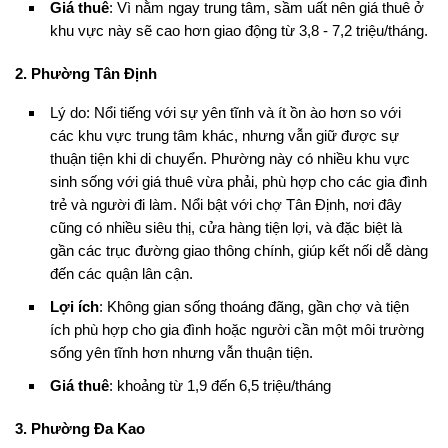
Giá thuê
: Vì nằm ngay trung tâm, sầm uất nên giá thuê ở
khu vực này sẽ cao hơn giao động từ 3,8 - 7,2 triệu/tháng.
2. Phường Tân Định
Lý do: Nổi tiếng với sự yên tĩnh và ít ồn ào hơn so với
các khu vực trung tâm khác, nhưng vẫn giữ được sự
thuận tiện khi di chuyển. Phường này có nhiều khu vực
sinh sống với giá thuê vừa phải, phù hợp cho các gia đình
trẻ và người đi làm. Nổi bật với chợ Tân Định, nơi đây
cũng có nhiều siêu thị, cửa hàng tiện lợi, và đặc biệt là
gần các trục đường giao thông chính, giúp kết nối dễ dàng
đến các quận lân cận.
Lợi ích
: Không gian sống thoáng đãng, gần chợ và tiện
ích phù hợp cho gia đình hoặc người cần một môi trường
sống yên tĩnh hơn nhưng vẫn thuận tiện.
Giá thuê
: khoảng từ 1,9 đến 6,5 triệu/tháng
3. Phường Đa Kao