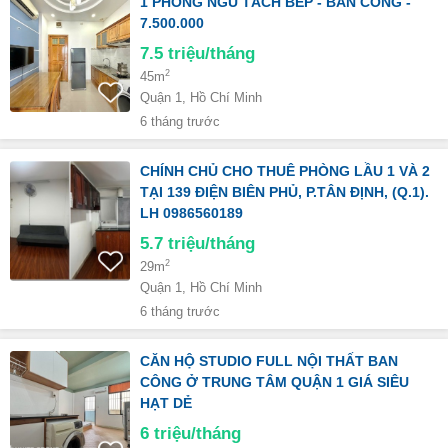
1 PHÒNG NGỦ TÁCH BẾP - BAN CÔNG -
7.500.000
7.5
triệu/tháng
2
45m
Quận 1, Hồ Chí Minh
6 tháng trước
CHÍNH CHỦ CHO THUÊ PHÒNG LẦU 1 VÀ 2
TẠI 139 ĐIỆN BIÊN PHỦ, P.TÂN ĐỊNH, (Q.1).
LH 0986560189
5.7
triệu/tháng
2
29m
Quận 1, Hồ Chí Minh
6 tháng trước
CĂN HỘ STUDIO FULL NỘI THẤT BAN
CÔNG Ở TRUNG TÂM QUẬN 1 GIÁ SIÊU
HẠT DẺ
6
triệu/tháng