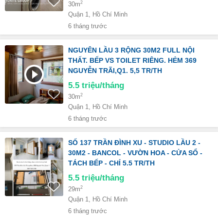
2
30m
Quận 1, Hồ Chí Minh
6 tháng trước
NGUYÊN LẦU 3 RỘNG 30M2 FULL NỘI
THẤT. BẾP VS TOILET RIÊNG. HẺM 369
NGUYỄN TRÃI,Q1. 5,5 TR/TH
5.5
triệu/tháng
2
30m
Quận 1, Hồ Chí Minh
6 tháng trước
SỐ 137 TRẦN ĐÌNH XU - STUDIO LẦU 2 -
30M2 - BANCOL - VƯỜN HOA - CỬA SỔ -
TÁCH BẾP - CHỈ 5.5 TR/TH
5.5
triệu/tháng
2
29m
Quận 1, Hồ Chí Minh
6 tháng trước