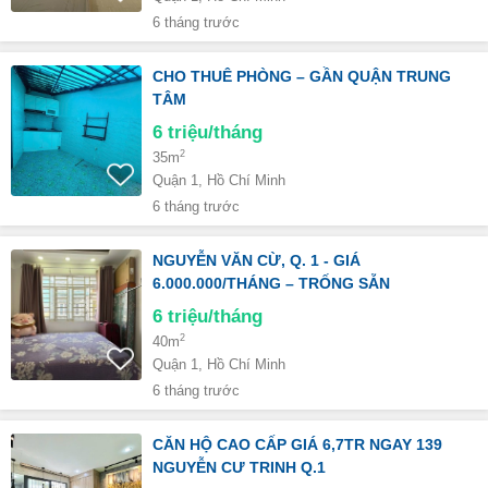
6 tháng trước
CHO THUÊ PHÒNG – GẦN QUẬN TRUNG
TÂM
6
triệu/tháng
2
35m
Quận 1, Hồ Chí Minh
6 tháng trước
NGUYỄN VĂN CỪ, Q. 1 - GIÁ
6.000.000/THÁNG – TRỐNG SẴN
6
triệu/tháng
2
40m
Quận 1, Hồ Chí Minh
6 tháng trước
CĂN HỘ CAO CẤP GIÁ 6,7TR NGAY 139
NGUYỄN CƯ TRINH Q.1