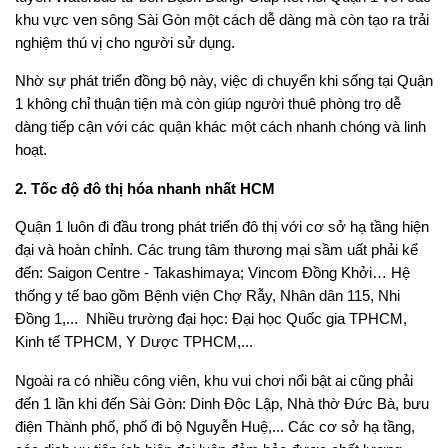
khu vực ven sông Sài Gòn một cách dễ dàng mà còn tạo ra trải
nghiệm thú vị cho người sử dụng.
Nhờ sự phát triển đồng bộ này, việc di chuyển khi sống tại Quận
1 không chỉ thuận tiện mà còn giúp người thuê phòng trọ dễ
dàng tiếp cận với các quận khác một cách nhanh chóng và linh
hoạt.
2. Tốc độ đô thị hóa nhanh nhất HCM
Quận 1 luôn đi đầu trong phát triển đô thị với cơ sở hạ tầng hiện
đại và hoàn chỉnh. Các trung tâm thương mại sầm uất phải kể
đến: Saigon Centre - Takashimaya; Vincom Đồng Khởi… Hệ
thống y tế bao gồm Bệnh viện Chợ Rẫy, Nhân dân 115, Nhi
Đồng 1,... Nhiều trường đại học: Đại học Quốc gia TPHCM,
Kinh tế TPHCM, Y Dược TPHCM,...
Ngoài ra có nhiều công viên, khu vui chơi nổi bật ai cũng phải
đến 1 lần khi đến Sài Gòn: Dinh Độc Lập, Nhà thờ Đức Bà, bưu
điện Thành phố, phố đi bộ Nguyễn Huệ,... Các cơ sở hạ tầng,