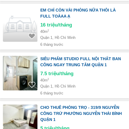
EM CHỈ CÒN VÀI PHÒNG NỮA THÔI LÀ
FULL TOÀAA Ạ
16
triệu/tháng
2
40m
Quận 1, Hồ Chí Minh
6 tháng trước
SIÊU PHẨM STUDIO FULL NỘI THẤT BAN
CÔNG NGAY TRUNG TÂM QUẬN 1
7.5
triệu/tháng
2
40m
Quận 1, Hồ Chí Minh
6 tháng trước
CHO THUÊ PHÒNG TRỌ - 319/9 NGUYỄN
CÔNG TRỨ PHƯỜNG NGUYỄN THÁI BÌNH
QUẬN 1
5
triệu/tháng