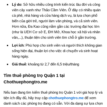
Lý do
: Sở hữu nhiều công trình kiến trúc lâu đời và công
viên cây xanh như Thảo Cầm Viên. Ở đây có nhiều quán
cà phê, nhà hàng và cửa hàng dịch vụ, là lựa chọn phổ
biến của giới trẻ, người làm văn phòng, và cả sinh viên.
Hơn nữa, Đa Kao cũng nằm gần các trường đại học lớn
(như là UEH Cơ sở E, ĐH Mở, Khoa học xã hội và nhân
văn,...), thuận tiện cho sinh viên tìm chỗ ở gần trường.
Lợi ích
: Phù hợp cho sinh viên và người thích không gian
sống hiện đại, thuận lợi cho việc di chuyển và sinh hoạt
hàng ngày.
Giá thuê
: khoảng từ 2,7 đến 6,5 triệu/tháng
Tìm thuê phòng trọ Quận 1 tại
Chothuephongtro.me
Nếu bạn đang tìm kiếm thuê phòng trọ Quận 1 với giá hợp lý và
tiện ích đầy đủ, hãy truy cập
chothuephongtro.me
để xem
danh sách các phòng trọ đang có sẵn. Với đa dạng sự lựa chọn