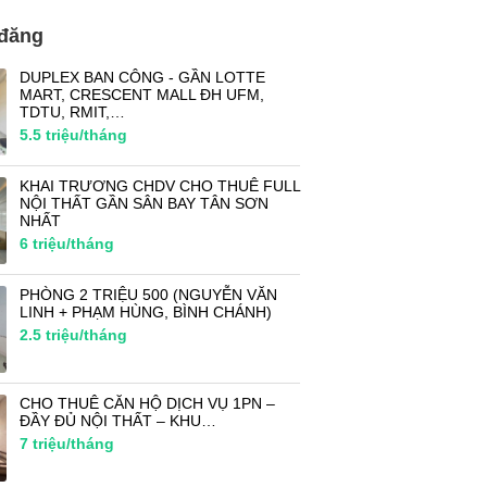
 đăng
DUPLEX BAN CÔNG - GẦN LOTTE
MART, CRESCENT MALL ĐH UFM,
TDTU, RMIT,…
5.5
triệu/tháng
KHAI TRƯƠNG CHDV CHO THUÊ FULL
NỘI THẤT GẦN SÂN BAY TÂN SƠN
NHẤT
6
triệu/tháng
PHÒNG 2 TRIỆU 500 (NGUYỄN VĂN
LINH + PHẠM HÙNG, BÌNH CHÁNH)
2.5
triệu/tháng
CHO THUÊ CĂN HỘ DỊCH VỤ 1PN –
ĐẦY ĐỦ NỘI THẤT – KHU…
7
triệu/tháng