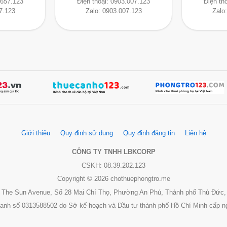
.657.123
Điện thoại:
0903.007.123
Điện th
7.123
Zalo:
0903.007.123
Zalo
Giới thiệu
Quy định sử dụng
Quy định đăng tin
Liên hệ
CÔNG TY TNHH LBKCORP
CSKH: 08.39.202.123
Copyright © 2026 chothuephongtro.me
 3, The Sun Avenue, Số 28 Mai Chí Thọ, Phường An Phú, Thành phố Thủ Đức,
oanh số 0313588502 do Sở kế hoạch và Đầu tư thành phố Hồ Chí Minh cấp n