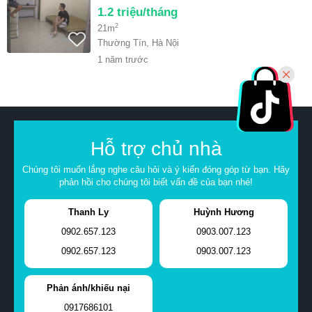
1.2
triệu/tháng
2
21m
Thường Tín, Hà Nội
1 năm trước
Hỗ trợ chủ nhà
Chúng tôi muốn lắng nghe câu hỏi và ý kiến đóng góp từ bạn. Hãy
phản hồi cho chúng tôi biết vấn đề của bạn nhé!
Thanh Ly
Huỳnh Hương
0902.657.123
0903.007.123
0902.657.123
0903.007.123
Phản ánh/khiếu nại
0917686101