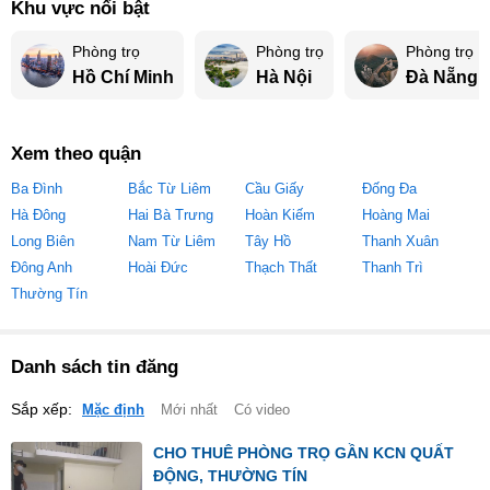
Khu vực nổi bật
Phòng trọ
Phòng trọ
Phòng trọ
Hồ Chí Minh
Hà Nội
Đà Nẵng
Xem theo quận
Ba Đình
Bắc Từ Liêm
Cầu Giấy
Đống Đa
Hà Đông
Hai Bà Trưng
Hoàn Kiếm
Hoàng Mai
Long Biên
Nam Từ Liêm
Tây Hồ
Thanh Xuân
Đông Anh
Hoài Đức
Thạch Thất
Thanh Trì
Thường Tín
Danh sách tin đăng
Sắp xếp:
Mặc định
Mới nhất
Có video
CHO THUÊ PHÒNG TRỌ GẦN KCN QUẤT
ĐỘNG, THƯỜNG TÍN