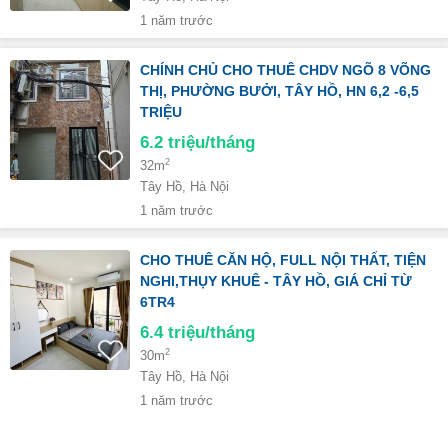
1 năm trước
CHÍNH CHỦ CHO THUÊ CHDV NGÕ 8 VÕNG
THỊ, PHƯỜNG BƯỞI, TÂY HỒ, HN 6,2 -6,5
TRIỆU
6.2
triệu/tháng
2
32m
Tây Hồ, Hà Nội
1 năm trước
CHO THUÊ CĂN HỘ, FULL NỘI THẤT, TIỆN
NGHI,THỤY KHUÊ - TÂY HỒ, GIÁ CHỈ TỪ
6TR4
6.4
triệu/tháng
2
30m
Tây Hồ, Hà Nội
1 năm trước