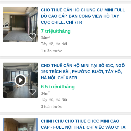
CHO THUÊ CĂN HỘ CHUNG CƯ MINI FULL
ĐỒ CAO CẤP. BAN CÔNG VIEW HỒ TÂY
CỰC CHILL. CHỈ 7TR
7
triệu/tháng
2
34m
Tây Hồ, Hà Nội
1 tuần trước
CHO THUÊ CĂN HỘ MINI TẠI SỐ 61C, NGÕ
193 TRÍCH SÀI, PHƯỜNG BƯỞI, TÂY HỒ,
HÀ NỘI. CHỈ 6.5TR
6.5
triệu/tháng
2
34m
Tây Hồ, Hà Nội
3 tuần trước
CHÍNH CHỦ CHO THUÊ CHCC MINI CAO
CẤP - FULL NỘI THẤT, CHỈ VIỆC VÀO Ở TẠI