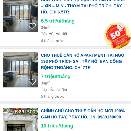
– XỊN – MỊN - THƠM TẠI PHỐ TRÍCH, TÂY
HỒ. CHỈ 6.5TR
6.5
triệu/tháng
2
34m
Tây Hồ, Hà Nội
4 tháng trước
CHO THUÊ CĂN HỘ APARTMENT TẠI NGÕ
193 PHỐ TRÍCH SÀI, TÂY HỒ. BAN CÔNG
RỘNG THOÁNG. CHỈ 7TR
7
triệu/tháng
2
34m
Tây Hồ, Hà Nội
5 tháng trước
CHÍNH CHỦ CHO THUÊ CĂN HỘ MỚI 100%
GẦN HỒ TÂY, P.TÂY HỒ, HN. 0989150090
10
triệu/tháng