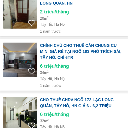
LONG QUÂN, HN
2
triệu/tháng
2
20m
Tây Hồ, Hà Nội
1 năm trước
CHÍNH CHỦ CHO THUÊ CĂN CHUNG CƯ
MINI GIÁ RẺ TẠI NGÕ 193 PHỐ TRÍCH SÀI,
TÂY HỒ. CHỈ 6TR
6
triệu/tháng
2
34m
Tây Hồ, Hà Nội
1 năm trước
CHO THUÊ CHDV NGÕ 172 LẠC LONG
QUÂN, TÂY HỒ, HN GIÁ 6 - 6,2 TRIỆU.
6
triệu/tháng
2
32m
Tây Hồ, Hà Nội