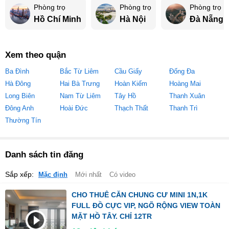
Phòng trọ
Phòng trọ
Phòng trọ
Hồ Chí Minh
Hà Nội
Đà Nẵng
Xem theo quận
Ba Đình
Bắc Từ Liêm
Cầu Giấy
Đống Đa
Hà Đông
Hai Bà Trưng
Hoàn Kiếm
Hoàng Mai
Long Biên
Nam Từ Liêm
Tây Hồ
Thanh Xuân
Đông Anh
Hoài Đức
Thạch Thất
Thanh Trì
Thường Tín
Danh sách tin đăng
Sắp xếp:
Mặc định
Mới nhất
Có video
CHO THUÊ CĂN CHUNG CƯ MINI 1N,1K
FULL ĐỒ CỰC VIP, NGÕ RỘNG VIEW TOÀN
MẶT HỒ TÂY. CHỈ 12TR