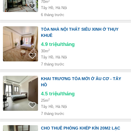
2
70m
Tây Hồ, Hà Nội
6 tháng trước
TÒA NHÀ NỘI THẤT SIÊU XINH Ở THỤY
KHUÊ
4.9
triệu/tháng
2
30m
Tây Hồ, Hà Nội
7 tháng trước
KHAI TRƯƠNG TÒA MỚI Ở ÂU CƠ - TÂY
HỒ
4.5
triệu/tháng
2
25m
Tây Hồ, Hà Nội
7 tháng trước
CHO THUÊ PHÒNG KHÉP KÍN 20M2 LẠC