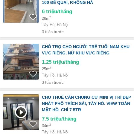
100 ĐÊ QUAI, P.HỒNG HÀ
6
triệu/tháng
2
28m
Tây Hồ, Hà Nội
3 tuần trước
CHỖ TRỌ CHO NGƯỜI TRẺ TUỔI NAM KHU
VỰC RIÊNG, NỮ KHU VỰC RIÊNG
1.25
triệu/tháng
2
25m
Tây Hồ, Hà Nội
3 tuần trước
CHO THUÊ CĂN CHUNG CƯ MINI VỊ TRÍ ĐẸP
NHẤT PHỐ TRÍCH SÀI, TÂY HỒ. VIEW TOÀN
MẶT HỒ. CHỈ 7.5TR
7.5
triệu/tháng
2
34m
Tây Hồ, Hà Nội