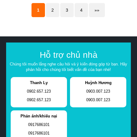
1
2
3
4
»»
Hỗ trợ chủ nhà
Chúng tôi muốn lắng nghe câu hỏi và ý kiến đóng góp từ bạn. Hãy
phản hồi cho chúng tôi biết vấn đề của bạn nhé!
Thanh Ly
Huỳnh Hương
0902.657.123
0903.007.123
0902.657.123
0903.007.123
Phản ánh/khiếu nại
0917686101
0917686101