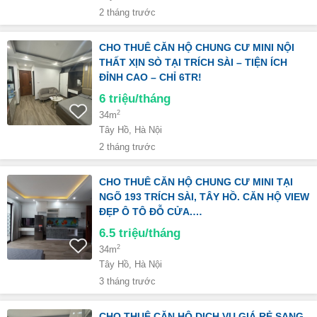
2 tháng trước
CHO THUÊ CĂN HỘ CHUNG CƯ MINI NỘI
THẤT XỊN SÒ TẠI TRÍCH SÀI – TIỆN ÍCH
ĐỈNH CAO – CHỈ 6TR!
6
triệu/tháng
2
34m
Tây Hồ, Hà Nội
2 tháng trước
CHO THUÊ CĂN HỘ CHUNG CƯ MINI TẠI
NGÕ 193 TRÍCH SÀI, TÂY HỒ. CĂN HỘ VIEW
ĐẸP Ô TÔ ĐỖ CỬA.…
6.5
triệu/tháng
2
34m
Tây Hồ, Hà Nội
3 tháng trước
CHO THUÊ CĂN HỘ DỊCH VỤ GIÁ RẺ SANG