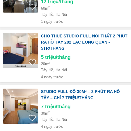
12
triệu/tháng
2
60m
Tây Hồ, Hà Nội
1 ngày trước
CHO THUÊ STUDIO FULL NỘI THẤT 2 PHÚT
RA HỒ TÂY 282 LẠC LONG QUÂN -
5TR/THÁNG
5
triệu/tháng
2
20m
Tây Hồ, Hà Nội
4 ngày trước
STUDIO FULL ĐỒ 30M² – 2 PHÚT RA HỒ
TÂY – CHỈ 7 TRIỆU/THÁNG
7
triệu/tháng
2
30m
Tây Hồ, Hà Nội
4 ngày trước