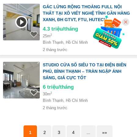
GÁC LỬNG RỘNG THOÁNG FULL NỘI
THẤT TẠI XÔ VIẾT NGHỆ TĨNH GẦN HÀNG
XANH, ĐH GTVT, FTU, HUTECH
4.3
triệu/tháng
2
25m
Bình Thạnh, Hồ Chí Minh
2 tháng trước
STUDIO CỬA SỔ SIÊU TO TẠI ĐIỆN BIÊN
PHỦ, BÌNH THẠNH – TRÀN NGẬP ÁNH
SÁNG, GIÁ CỰC TỐT
6
triệu/tháng
2
30m
Bình Thạnh, Hồ Chí Minh
2 tháng trước
1
2
3
4
...
»»