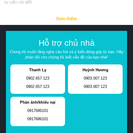
tư vấn chi tiết!
Xem thêm
Hỗ trợ chủ nhà
Chúng tôi muốn lắng nghe câu hỏi và ý kiến đóng góp từ bạn. Hãy
phản hồi cho chúng tôi biết vấn đề của bạn nhé!
Thanh Ly
Huỳnh Hương
0902.657.123
0903.007.123
0902.657.123
0903.007.123
Phản ánh/khiếu nại
0917686101
0917686101