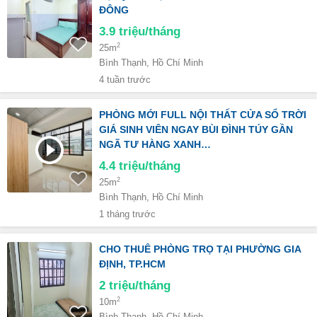
ĐÔNG
3.9
triệu/tháng
2
25m
Bình Thạnh, Hồ Chí Minh
4 tuần trước
PHÒNG MỚI FULL NỘI THẤT CỬA SỔ TRỜI
GIÁ SINH VIÊN NGAY BÙI ĐÌNH TÚY GẦN
NGÃ TƯ HÀNG XANH…
4.4
triệu/tháng
2
25m
Bình Thạnh, Hồ Chí Minh
1 tháng trước
CHO THUÊ PHÒNG TRỌ TẠI PHƯỜNG GIA
ĐỊNH, TP.HCM
2
triệu/tháng
2
10m