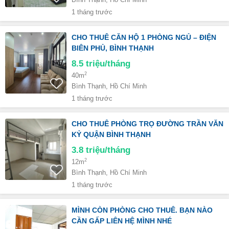
Bình Thạnh, Hồ Chí Minh
1 tháng trước
CHO THUÊ CĂN HỘ 1 PHÒNG NGỦ – ĐIỆN
BIÊN PHỦ, BÌNH THẠNH
8.5
triệu/tháng
2
40m
Bình Thạnh, Hồ Chí Minh
1 tháng trước
CHO THUÊ PHÒNG TRỌ ĐƯỜNG TRẦN VĂN
KỶ QUẬN BÌNH THẠNH
3.8
triệu/tháng
2
12m
Bình Thạnh, Hồ Chí Minh
1 tháng trước
MÌNH CÒN PHÒNG CHO THUÊ. BẠN NÀO
CẦN GẤP LIÊN HỆ MÌNH NHÉ