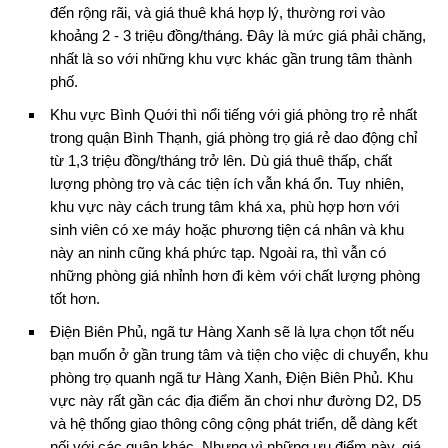
đến rộng rãi, và giá thuê khá hợp lý, thường rơi vào
khoảng 2 - 3 triệu đồng/tháng. Đây là mức giá phải chăng,
nhất là so với những khu vực khác gần trung tâm thành
phố.
Khu vực Bình Quới thì nổi tiếng với giá phòng trọ rẻ nhất
trong quận Bình Thạnh, giá phòng trọ giá rẻ dao động chỉ
từ 1,3 triệu đồng/tháng trở lên. Dù giá thuê thấp, chất
lượng phòng trọ và các tiện ích vẫn khá ổn. Tuy nhiên,
khu vực này cách trung tâm khá xa, phù hợp hơn với
sinh viên có xe máy hoặc phương tiện cá nhân và khu
này an ninh cũng khá phức tạp. Ngoài ra, thì vẫn có
những phòng giá nhỉnh hơn đi kèm với chất lượng phòng
tốt hơn.
Điện Biên Phủ, ngã tư Hàng Xanh sẽ là lựa chọn tốt nếu
bạn muốn ở gần trung tâm và tiện cho việc di chuyển, khu
phòng trọ quanh ngã tư Hàng Xanh, Điện Biên Phủ. Khu
vực này rất gần các địa điểm ăn chơi như đường D2, D5
và hệ thống giao thông công cộng phát triển, dễ dàng kết
nối với các quận khác. Nhưng vì những ưu điểm này, giá