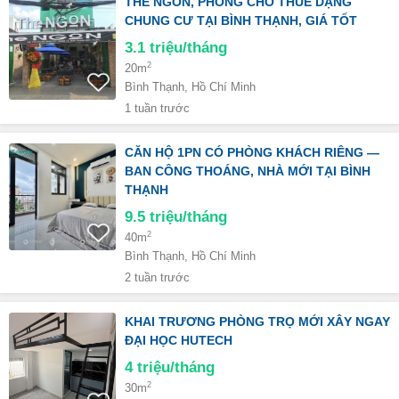
THE NGON, PHÒNG CHO THUÊ DẠNG
CHUNG CƯ TẠI BÌNH THẠNH, GIÁ TỐT
3.1
triệu/tháng
2
20m
Bình Thạnh, Hồ Chí Minh
1 tuần trước
CĂN HỘ 1PN CÓ PHÒNG KHÁCH RIÊNG —
BAN CÔNG THOÁNG, NHÀ MỚI TẠI BÌNH
THẠNH
9.5
triệu/tháng
2
40m
Bình Thạnh, Hồ Chí Minh
2 tuần trước
KHAI TRƯƠNG PHÒNG TRỌ MỚI XÂY NGAY
ĐẠI HỌC HUTECH
4
triệu/tháng
2
30m