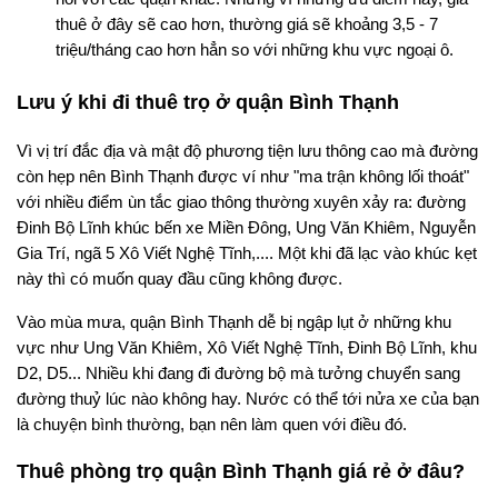
thuê ở đây sẽ cao hơn, thường giá sẽ khoảng 3,5 - 7
triệu/tháng cao hơn hẳn so với những khu vực ngoại ô.
Lưu ý khi đi thuê trọ ở quận Bình Thạnh
Vì vị trí đắc địa và mật độ phương tiện lưu thông cao mà đường
còn hẹp nên Bình Thạnh được ví như "ma trận không lối thoát"
với nhiều điểm ùn tắc giao thông thường xuyên xảy ra: đường
Đinh Bộ Lĩnh khúc bến xe Miền Đông, Ung Văn Khiêm, Nguyễn
Gia Trí, ngã 5 Xô Viết Nghệ Tĩnh,.... Một khi đã lạc vào khúc kẹt
này thì có muốn quay đầu cũng không được.
Vào mùa mưa, quận Bình Thạnh dễ bị ngập lụt ở những khu
vực như Ung Văn Khiêm, Xô Viết Nghệ Tĩnh, Đinh Bộ Lĩnh, khu
D2, D5... Nhiều khi đang đi đường bộ mà tưởng chuyển sang
đường thuỷ lúc nào không hay. Nước có thể tới nửa xe của bạn
là chuyện bình thường, bạn nên làm quen với điều đó.
Thuê phòng trọ quận Bình Thạnh giá rẻ ở đâu?