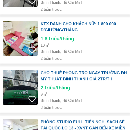
Bình Thạnh, Hồ Chí Minh
2 tuần trước
KTX DÀNH CHO KHÁCH NỮ: 1.800.000
Đ/GIƯỜNG/THÁNG
1.8
triệu/tháng
2
10m
Bình Thạnh, Hồ Chí Minh
2 tuần trước
CHO THUÊ PHÒNG TRỌ NGAY TRƯỜNG ĐH
MỸ THUẬT BÌNH THANH GIÁ 2TR/TH
2
triệu/tháng
2
9m
Bình Thạnh, Hồ Chí Minh
3 tuần trước
PHÒNG STUDIO FULL TIỆN NGHI SẠCH SẼ
TẠI QUỐC LỘ 13 - XVNT GẦN BẾN XE MIỀN