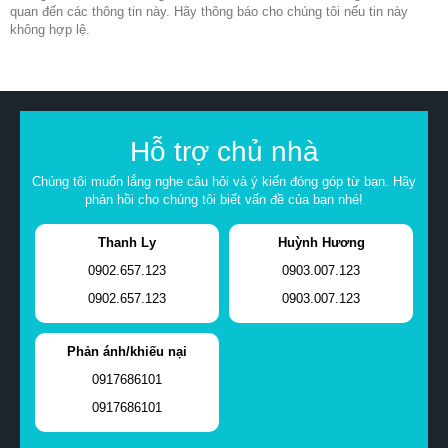
quan đến các thông tin này. Hãy thông báo cho chúng tôi nếu tin này
không hợp lệ.
Hỗ trợ chủ nhà
Chúng tôi muốn lắng nghe câu hỏi và ý kiến đóng góp từ bạn. Hãy
phản hồi cho chúng tôi biết vấn đề của bạn nhé!
Thanh Ly
Huỳnh Hương
0902.657.123
0903.007.123
0902.657.123
0903.007.123
Phản ánh/khiếu nại
0917686101
0917686101