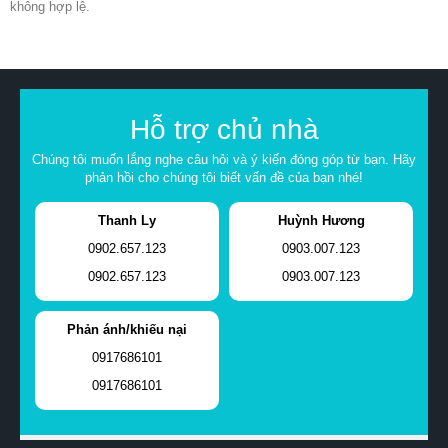
không hợp lệ.
Hỗ trợ chủ nhà
Chúng tôi muốn lắng nghe câu hỏi và ý kiến đóng góp từ bạn. Hãy
phản hồi cho chúng tôi biết vấn đề của bạn nhé!
Thanh Ly
Huỳnh Hương
0902.657.123
0903.007.123
0902.657.123
0903.007.123
Phản ánh/khiếu nại
0917686101
0917686101