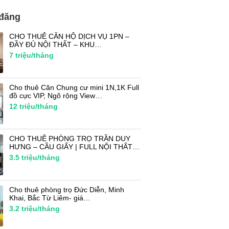
 đăng
CHO THUÊ CĂN HỘ DỊCH VỤ 1PN –
ĐẦY ĐỦ NỘI THẤT – KHU…
7
triệu/tháng
Cho thuê Căn Chung cư mini 1N,1K Full
đồ cực VIP, Ngõ rộng View…
12
triệu/tháng
CHO THUÊ PHÒNG TRỌ TRẦN DUY
HƯNG – CẦU GIẤY | FULL NỘI THẤT…
3.5
triệu/tháng
Cho thuê phòng trọ Đức Diễn, Minh
Khai, Bắc Từ Liêm- giá…
3.2
triệu/tháng