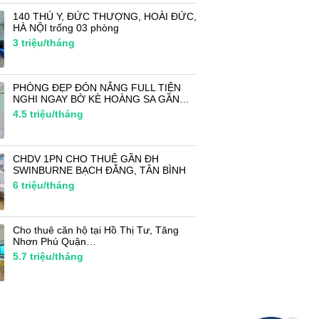
140 THÚ Y, ĐỨC THƯỢNG, HOÀI ĐỨC,
HÀ NỘI trống 03 phòng
3
triệu/tháng
PHÒNG ĐẸP ĐÓN NẮNG FULL TIỆN
NGHI NGAY BỜ KÈ HOÀNG SA GẦN…
4.5
triệu/tháng
CHDV 1PN CHO THUÊ GẦN ĐH
SWINBURNE BẠCH ĐẰNG, TÂN BÌNH
6
triệu/tháng
Cho thuê căn hộ tại Hồ Thị Tư, Tăng
Nhơn Phú Quận…
5.7
triệu/tháng