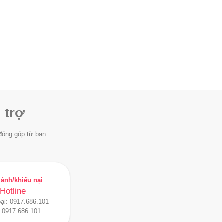
 trợ
đóng góp từ bạn.
ánh/khiếu nại
Hotline
oại:
0917.686.101
:
0917.686.101