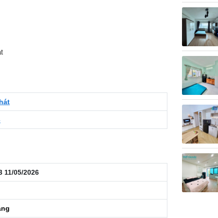
t
hát
3
3 11/05/2026
áng