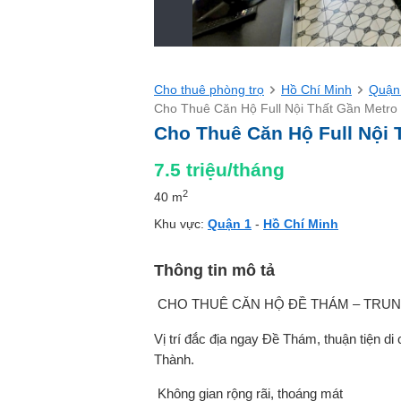
Cho thuê phòng trọ
Hồ Chí Minh
Quận
Cho Thuê Căn Hộ Full Nội Thất Gần Metr
Cho Thuê Căn Hộ Full Nội 
7.5
triệu/tháng
2
40 m
Khu vực:
Quận 1
-
Hồ Chí Minh
Thông tin mô tả
️ CHO THUÊ CĂN HỘ ĐỀ THÁM – TRU
Vị trí đắc địa ngay Đề Thám, thuận tiện 
Thành.
️ Không gian rộng rãi, thoáng mát