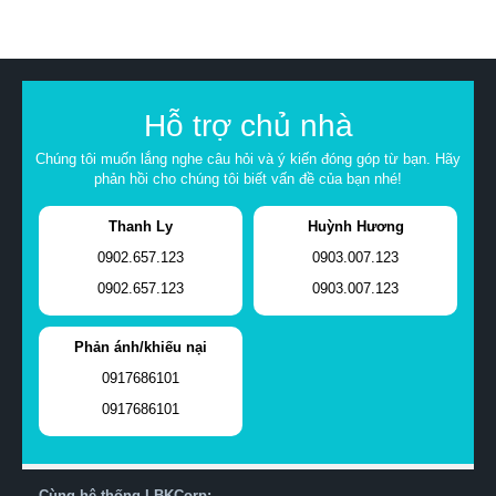
Hỗ trợ chủ nhà
Chúng tôi muốn lắng nghe câu hỏi và ý kiến đóng góp từ bạn. Hãy
phản hồi cho chúng tôi biết vấn đề của bạn nhé!
Thanh Ly
Huỳnh Hương
0902.657.123
0903.007.123
0902.657.123
0903.007.123
Phản ánh/khiếu nại
0917686101
0917686101
Cùng hệ thống LBKCorp: