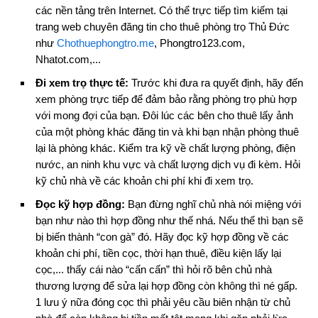
các nền tảng trên Internet. Có thể trực tiếp tìm kiếm tại
trang web chuyên đăng tin cho thuê phòng trọ Thủ Đức
như
Chothuephongtro.me
, Phongtro123.com,
Nhatot.com,...
Đi xem trọ thực tế:
Trước khi đưa ra quyết định, hãy đến
xem phòng trực tiếp để đảm bảo rằng phòng trọ phù hợp
với mong đợi của bạn. Đôi lúc các bên cho thuê lấy ảnh
của một phòng khác đăng tin và khi bạn nhận phòng thuê
lại là phòng khác. Kiểm tra kỹ về chất lượng phòng, điện
nước, an ninh khu vực và chất lượng dịch vụ đi kèm. Hỏi
kỹ chủ nhà về các khoản chi phí khi đi xem trọ.
Đọc kỹ hợp đồng:
Bạn đừng nghĩ chủ nhà nói miệng với
bạn như nào thì hợp đồng như thế nhá. Nếu thế thì bạn sẽ
bị biến thành “con gà” đó. Hãy đọc kỹ hợp đồng về các
khoản chi phí, tiền cọc, thời hạn thuê, điều kiện lấy lại
cọc,... thấy cái nào “cấn cấn” thì hỏi rõ bên chủ nhà
thương lượng để sửa lại hợp đồng còn không thì né gấp.
1 lưu ý nữa đóng cọc thì phải yêu cầu biên nhận từ chủ