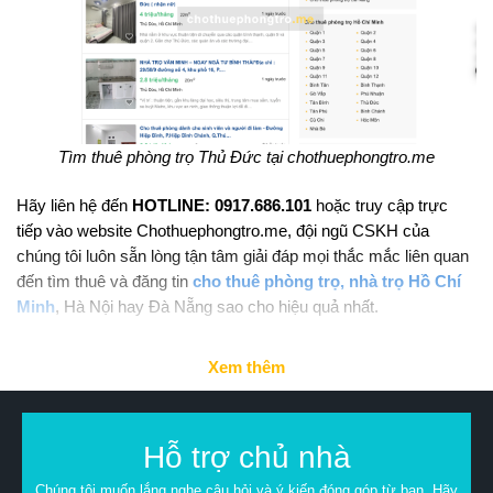
Tìm thuê phòng trọ Thủ Đức tại chothuephongtro.me
Hãy liên hệ đến
HOTLINE: 0917.686.101
hoặc truy cập trực
tiếp vào website Chothuephongtro.me, đội ngũ CSKH của
chúng tôi luôn sẵn lòng tận tâm giải đáp mọi thắc mắc liên quan
đến tìm thuê và đăng tin
cho thuê phòng trọ, nhà trọ Hồ Chí
Minh
, Hà Nội hay Đà Nẵng sao cho hiệu quả nhất.
Xem thêm
Hỗ trợ chủ nhà
Chúng tôi muốn lắng nghe câu hỏi và ý kiến đóng góp từ bạn. Hãy