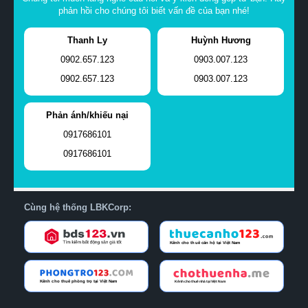
phản hồi cho chúng tôi biết vấn đề của bạn nhé!
Thanh Ly
Huỳnh Hương
0902.657.123
0903.007.123
0902.657.123
0903.007.123
Phản ánh/khiếu nại
0917686101
0917686101
Cùng hệ thống LBKCorp: