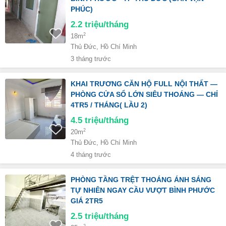
PHÚC)
2.2
triệu/tháng
2
18m
Thủ Đức, Hồ Chí Minh
3 tháng trước
KHAI TRƯƠNG CĂN HỘ FULL NỘI THẤT —
PHÒNG CỬA SỔ LỚN SIÊU THOÁNG — CHỈ
4TR5 / THÁNG( LẦU 2)
4.5
triệu/tháng
2
20m
Thủ Đức, Hồ Chí Minh
4 tháng trước
PHÒNG TẦNG TRỆT THOÁNG ÁNH SÁNG
TỰ NHIÊN NGAY CẦU VƯỢT BÌNH PHƯỚC
GIÁ 2TR5
2.5
triệu/tháng
2