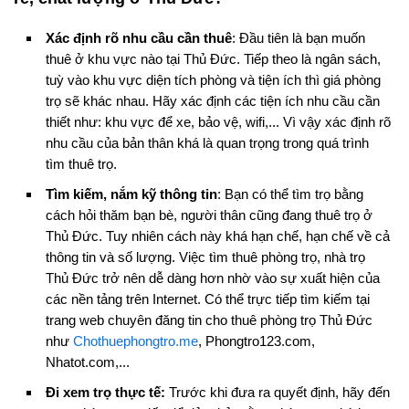
Xác định rõ nhu cầu cần thuê
: Đầu tiên là bạn muốn
thuê ở khu vực nào tại Thủ Đức. Tiếp theo là ngân sách,
tuỳ vào khu vực diện tích phòng và tiện ích thì giá phòng
trọ sẽ khác nhau. Hãy xác định các tiện ích nhu cầu cần
thiết như: khu vực để xe, bảo vệ, wifi,... Vì vậy xác định rõ
nhu cầu của bản thân khá là quan trọng trong quá trình
tìm thuê trọ.
Tìm kiếm, nắm kỹ thông tin
: Bạn có thể tìm trọ bằng
cách hỏi thăm bạn bè, người thân cũng đang thuê trọ ở
Thủ Đức. Tuy nhiên cách này khá hạn chế, hạn chế về cả
thông tin và số lượng. Việc tìm thuê phòng trọ, nhà trọ
Thủ Đức trở nên dễ dàng hơn nhờ vào sự xuất hiện của
các nền tảng trên Internet. Có thể trực tiếp tìm kiếm tại
trang web chuyên đăng tin cho thuê phòng trọ Thủ Đức
như
Chothuephongtro.me
, Phongtro123.com,
Nhatot.com,...
Đi xem trọ thực tế:
Trước khi đưa ra quyết định, hãy đến