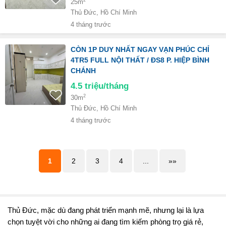
25m
Thủ Đức, Hồ Chí Minh
4 tháng trước
CÒN 1P DUY NHẤT NGAY VẠN PHÚC CHỈ
4TR5 FULL NỘI THẤT / ĐS8 P. HIỆP BÌNH
CHÁNH
4.5
triệu/tháng
2
30m
Thủ Đức, Hồ Chí Minh
4 tháng trước
1
2
3
4
...
»»
Thủ Đức, mặc dù đang phát triển mạnh mẽ, nhưng lại là lựa
chọn tuyệt vời cho những ai đang tìm kiếm phòng trọ giá rẻ,