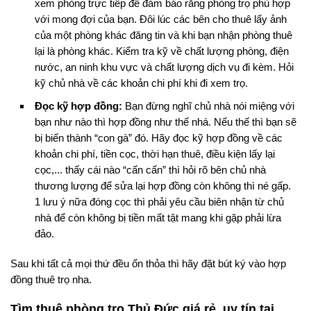
xem phòng trực tiếp để đảm bảo rằng phòng trọ phù hợp
với mong đợi của bạn. Đôi lúc các bên cho thuê lấy ảnh
của một phòng khác đăng tin và khi bạn nhận phòng thuê
lại là phòng khác. Kiểm tra kỹ về chất lượng phòng, điện
nước, an ninh khu vực và chất lượng dịch vụ đi kèm. Hỏi
kỹ chủ nhà về các khoản chi phí khi đi xem trọ.
Đọc kỹ hợp đồng:
Bạn đừng nghĩ chủ nhà nói miệng với
bạn như nào thì hợp đồng như thế nhá. Nếu thế thì bạn sẽ
bị biến thành “con gà” đó. Hãy đọc kỹ hợp đồng về các
khoản chi phí, tiền cọc, thời hạn thuê, điều kiện lấy lại
cọc,... thấy cái nào “cấn cấn” thì hỏi rõ bên chủ nhà
thương lượng để sửa lại hợp đồng còn không thì né gấp.
1 lưu ý nữa đóng cọc thì phải yêu cầu biên nhận từ chủ
nhà để còn không bị tiền mất tật mang khi gặp phải lừa
đảo.
Sau khi tất cả mọi thứ đều ổn thỏa thì hãy đặt bút ký vào hợp
đồng thuê trọ nha.
Tìm thuê phòng trọ Thủ Đức giá rẻ, uy tín tại