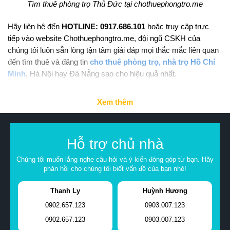
Tìm thuê phòng trọ Thủ Đức tại chothuephongtro.me
Hãy liên hệ đến
HOTLINE: 0917.686.101
hoặc truy cập trực
tiếp vào website Chothuephongtro.me, đội ngũ CSKH của
chúng tôi luôn sẵn lòng tận tâm giải đáp mọi thắc mắc liên quan
đến tìm thuê và đăng tin
cho thuê phòng trọ, nhà trọ Hồ Chí
Minh
, Hà Nội hay Đà Nẵng sao cho hiệu quả nhất.
Xem thêm
Hỗ trợ chủ nhà
Chúng tôi muốn lắng nghe câu hỏi và ý kiến đóng góp từ bạn. Hãy
phản hồi cho chúng tôi biết vấn đề của bạn nhé!
Thanh Ly
Huỳnh Hương
0902.657.123
0903.007.123
0902.657.123
0903.007.123