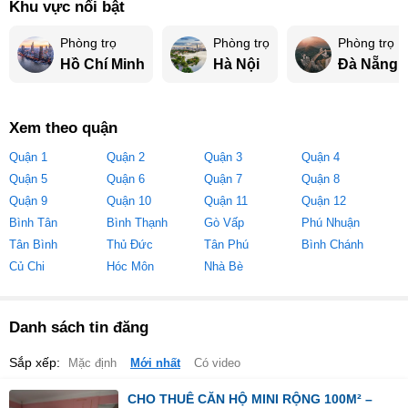
Khu vực nổi bật
Phòng trọ
Phòng trọ
Phòng trọ
Hồ Chí Minh
Hà Nội
Đà Nẵng
Xem theo quận
Quận 1
Quận 2
Quận 3
Quận 4
Quận 5
Quận 6
Quận 7
Quận 8
Quận 9
Quận 10
Quận 11
Quận 12
Bình Tân
Bình Thạnh
Gò Vấp
Phú Nhuận
Tân Bình
Thủ Đức
Tân Phú
Bình Chánh
Củ Chi
Hóc Môn
Nhà Bè
Danh sách tin đăng
Sắp xếp:
Mặc định
Mới nhất
Có video
CHO THUÊ CĂN HỘ MINI RỘNG 100M² –