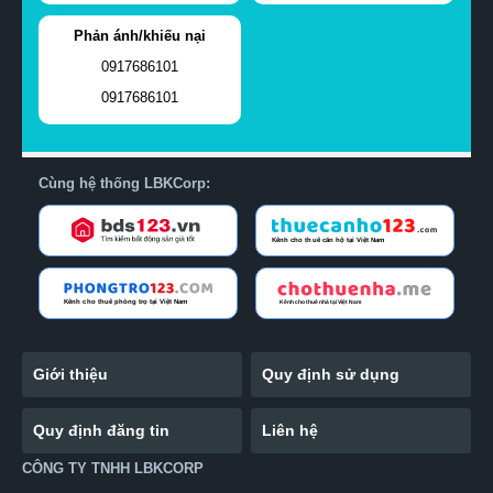
Phản ánh/khiếu nại
0917686101
0917686101
Cùng hệ thống LBKCorp:
Giới thiệu
Quy định sử dụng
Quy định đăng tin
Liên hệ
CÔNG TY TNHH LBKCORP