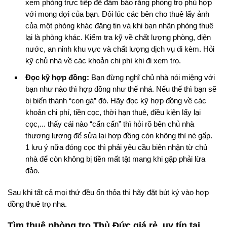
xem phòng trực tiếp để đảm bảo rằng phòng trọ phù hợp
với mong đợi của bạn. Đôi lúc các bên cho thuê lấy ảnh
của một phòng khác đăng tin và khi bạn nhận phòng thuê
lại là phòng khác. Kiểm tra kỹ về chất lượng phòng, điện
nước, an ninh khu vực và chất lượng dịch vụ đi kèm. Hỏi
kỹ chủ nhà về các khoản chi phí khi đi xem trọ.
Đọc kỹ hợp đồng:
Bạn đừng nghĩ chủ nhà nói miệng với
bạn như nào thì hợp đồng như thế nhá. Nếu thế thì bạn sẽ
bị biến thành “con gà” đó. Hãy đọc kỹ hợp đồng về các
khoản chi phí, tiền cọc, thời hạn thuê, điều kiện lấy lại
cọc,... thấy cái nào “cấn cấn” thì hỏi rõ bên chủ nhà
thương lượng để sửa lại hợp đồng còn không thì né gấp.
1 lưu ý nữa đóng cọc thì phải yêu cầu biên nhận từ chủ
nhà để còn không bị tiền mất tật mang khi gặp phải lừa
đảo.
Sau khi tất cả mọi thứ đều ổn thỏa thì hãy đặt bút ký vào hợp
đồng thuê trọ nha.
Tìm thuê phòng trọ Thủ Đức giá rẻ, uy tín tại