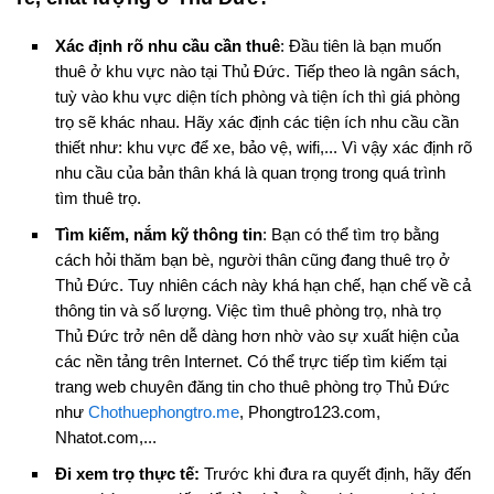
Xác định rõ nhu cầu cần thuê
: Đầu tiên là bạn muốn
thuê ở khu vực nào tại Thủ Đức. Tiếp theo là ngân sách,
tuỳ vào khu vực diện tích phòng và tiện ích thì giá phòng
trọ sẽ khác nhau. Hãy xác định các tiện ích nhu cầu cần
thiết như: khu vực để xe, bảo vệ, wifi,... Vì vậy xác định rõ
nhu cầu của bản thân khá là quan trọng trong quá trình
tìm thuê trọ.
Tìm kiếm, nắm kỹ thông tin
: Bạn có thể tìm trọ bằng
cách hỏi thăm bạn bè, người thân cũng đang thuê trọ ở
Thủ Đức. Tuy nhiên cách này khá hạn chế, hạn chế về cả
thông tin và số lượng. Việc tìm thuê phòng trọ, nhà trọ
Thủ Đức trở nên dễ dàng hơn nhờ vào sự xuất hiện của
các nền tảng trên Internet. Có thể trực tiếp tìm kiếm tại
trang web chuyên đăng tin cho thuê phòng trọ Thủ Đức
như
Chothuephongtro.me
, Phongtro123.com,
Nhatot.com,...
Đi xem trọ thực tế:
Trước khi đưa ra quyết định, hãy đến