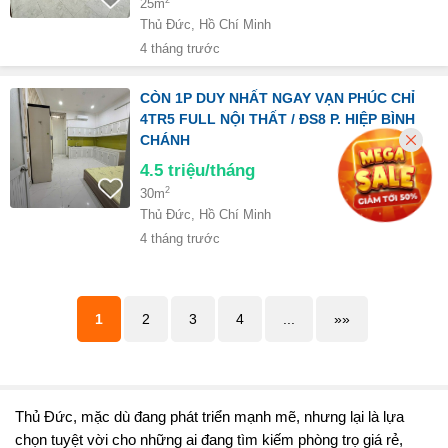
25m
Thủ Đức, Hồ Chí Minh
4 tháng trước
CÒN 1P DUY NHẤT NGAY VẠN PHÚC CHỈ
4TR5 FULL NỘI THẤT / ĐS8 P. HIỆP BÌNH
CHÁNH
4.5
triệu/tháng
2
30m
Thủ Đức, Hồ Chí Minh
4 tháng trước
1
2
3
4
...
»»
Thủ Đức, mặc dù đang phát triển mạnh mẽ, nhưng lại là lựa
chọn tuyệt vời cho những ai đang tìm kiếm phòng trọ giá rẻ,