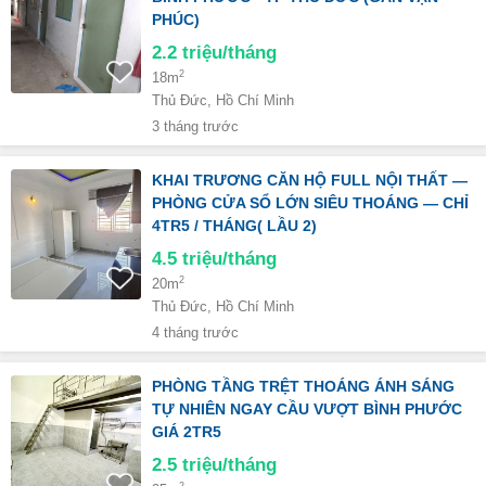
PHÚC)
2.2
triệu/tháng
2
18m
Thủ Đức, Hồ Chí Minh
3 tháng trước
KHAI TRƯƠNG CĂN HỘ FULL NỘI THẤT —
PHÒNG CỬA SỔ LỚN SIÊU THOÁNG — CHỈ
4TR5 / THÁNG( LẦU 2)
4.5
triệu/tháng
2
20m
Thủ Đức, Hồ Chí Minh
4 tháng trước
PHÒNG TẦNG TRỆT THOÁNG ÁNH SÁNG
TỰ NHIÊN NGAY CẦU VƯỢT BÌNH PHƯỚC
GIÁ 2TR5
2.5
triệu/tháng
2