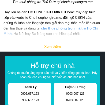
Tìm thuê phòng trọ Thủ Đức tại chothuephongtro.me
Hãy liên hệ đến
HOTLINE: 0917.686.101
hoặc truy cập trực
tiếp vào website Chothuephongtro.me, đội ngũ CSKH của
chúng tôi luôn sẵn lòng tận tâm giải đáp mọi thắc mắc liên quan
đến tìm thuê và đăng tin
cho thuê phòng trọ, nhà trọ Hồ Chí
Minh
, Hà Nội hay Đà Nẵng sao cho hiệu quả nhất.
Xem thêm
Hỗ trợ chủ nhà
Chúng tôi muốn lắng nghe câu hỏi và ý kiến đóng góp từ bạn. Hãy
phản hồi cho chúng tôi biết vấn đề của bạn nhé!
Thanh Ly
Huỳnh Hương
0902.657.123
0903.007.123
0902.657.123
0903.007.123