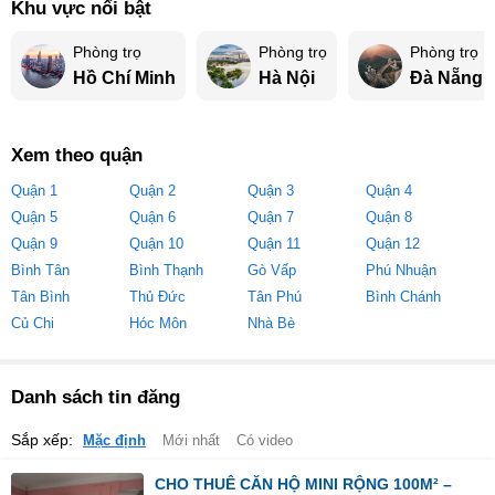
Khu vực nổi bật
Phòng trọ
Phòng trọ
Phòng trọ
Hồ Chí Minh
Hà Nội
Đà Nẵng
Xem theo quận
Quận 1
Quận 2
Quận 3
Quận 4
Quận 5
Quận 6
Quận 7
Quận 8
Quận 9
Quận 10
Quận 11
Quận 12
Bình Tân
Bình Thạnh
Gò Vấp
Phú Nhuận
Tân Bình
Thủ Đức
Tân Phú
Bình Chánh
Củ Chi
Hóc Môn
Nhà Bè
Danh sách tin đăng
Sắp xếp:
Mặc định
Mới nhất
Có video
CHO THUÊ CĂN HỘ MINI RỘNG 100M² –