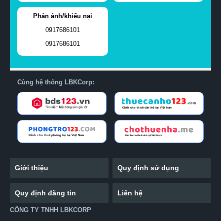
Phản ánh/khiếu nại
0917686101
0917686101
Cùng hệ thống LBKCorp:
Giới thiệu
Quy định sử dụng
Quy định đăng tin
Liên hệ
CÔNG TY TNHH LBKCORP