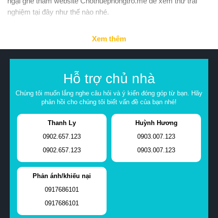
ngại ghé thăm website Chothuephongtro.me để xem thử trải
nghiệm tại đây như thế nào nhé.
Xem thêm
Hỗ trợ chủ nhà
Chúng tôi muốn lắng nghe câu hỏi và ý kiến đóng góp từ bạn. Hãy
phản hồi cho chúng tôi biết vấn đề của bạn nhé!
Thanh Ly
Huỳnh Hương
0902.657.123
0903.007.123
0902.657.123
0903.007.123
Phản ánh/khiếu nại
0917686101
0917686101