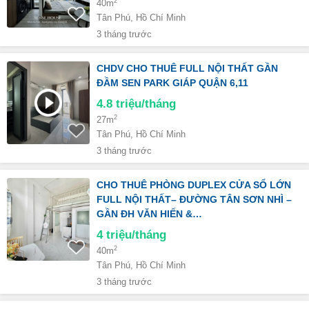
2
40m
Tân Phú, Hồ Chí Minh
3 tháng trước
CHDV CHO THUÊ FULL NỘI THẤT GẦN
ĐẦM SEN PARK GIÁP QUẬN 6,11
4.8
triệu/tháng
2
27m
Tân Phú, Hồ Chí Minh
3 tháng trước
CHO THUÊ PHÒNG DUPLEX CỬA SỔ LỚN
FULL NỘI THẤT– ĐƯỜNG TÂN SƠN NHÌ –
GẦN ĐH VĂN HIẾN &…
4
triệu/tháng
2
40m
Tân Phú, Hồ Chí Minh
3 tháng trước