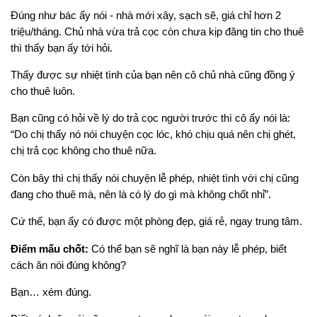
Đúng như bác ấy nói - nhà mới xây, sạch sẽ, giá chỉ hơn 2
triệu/tháng. Chủ nhà vừa trả cọc còn chưa kịp đăng tin cho thuê
thì thấy bạn ấy tới hỏi.
Thấy được sự nhiệt tình của bạn nên cô chủ nhà cũng đồng ý
cho thuê luôn.
Bạn cũng có hỏi về lý do trả cọc người trước thì cô ấy nói là:
“Do chị thấy nó nói chuyện cọc lóc, khó chịu quá nên chị ghét,
chị trả cọc không cho thuê nữa.
Còn bây thì chị thấy nói chuyện lễ phép, nhiệt tình với chị cũng
đang cho thuê mà, nên là có lý do gì mà không chốt nhỉ”.
Cứ thế, bạn ấy có được một phòng đẹp, giá rẻ, ngay trung tâm.
Điểm mấu chốt:
Có thể bạn sẽ nghĩ là bạn này lễ phép, biết
cách ăn nói đúng không?
Bạn… xém đúng.