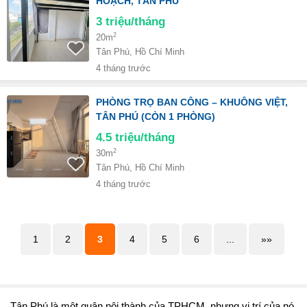
HOẠCH, TÂN PHÚ
3
triệu/tháng
2
20m
Tân Phú, Hồ Chí Minh
4 tháng trước
PHÒNG TRỌ BAN CÔNG – KHUÔNG VIỆT,
TÂN PHÚ (CÒN 1 PHÒNG)
4.5
triệu/tháng
2
30m
Tân Phú, Hồ Chí Minh
4 tháng trước
1
2
3
4
5
6
...
»»
Tân Phú là một quận nội thành của TPHCM, nhưng vị trí của nó