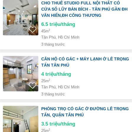
CHO THUÊ STUDIO FULL NỘI THẤT CÓ
CỬA SỔ LŨY BÁN BÍCH - TÂN PHÚ GẦN ĐH
VĂN HIẾN,ĐH CÔNG THƯƠNG
6.5
triệu/tháng
2
45m
Tân Phú, Hồ Chí Minh
3 tháng trước
CĂN HỘ CÓ GÁC + MÁY LẠNH Ở LÊ TRỌNG
TẤN TÂN PHÚ
4
triệu/tháng
2
25m
Tân Phú, Hồ Chí Minh
3 tháng trước
PHÒNG TRỌ CÓ GÁC Ở ĐƯỜNG LÊ TRỌNG
TẤN, QUẬN TÂN PHÚ
3.5
triệu/tháng
2
25m