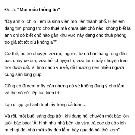
Đó là:
“Moi móc thông tin”
.
“Dạ anh ơi chị ơi, em là sinh viên mới lên thành phố. Hiện em
đang tìm phòng trọ cho thuê mà chưa biết chỗ nào, không biết là
anh chị có biết chỗ nào gần khu vực này đang cho thuê phòng
trọ giá tốt tốt xíu không ạ?”
Cứ thế, nó trò chuyện với mọi người, từ cô bán hàng rong đến
bác chạy xe ôm, vừa hỏi chuyện trọ vừa tám mấy chuyện trên
trời dưới đất. Vì tính cách vui vẻ, dễ thương nên nhiều người
cũng sẵn lòng giúp.
Cũng có đi xem mấy căn nhưng có vẻ không đúng ý cho lắm,
và thế nó cứ tiếp tục kiên trì.
Lặp đi lặp lại hành trình ấy trong cả tuần…
Và rồi, một buổi sáng đẹp trời, khi đang hỏi chuyện một bác lớn
tuổi, bác bảo: “À, hình như nhà bên kia vừa trả cọc do có xích
mích gì đó, nhà mới xây đẹp lắm, bây qua đó hỏi thử xem”.