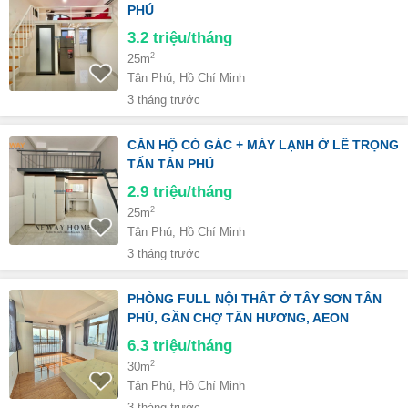
PHÚ
3.2
triệu/tháng
2
25m
Tân Phú, Hồ Chí Minh
3 tháng trước
CĂN HỘ CÓ GÁC + MÁY LẠNH Ở LÊ TRỌNG
TẤN TÂN PHÚ
2.9
triệu/tháng
2
25m
Tân Phú, Hồ Chí Minh
3 tháng trước
PHÒNG FULL NỘI THẤT Ở TÂY SƠN TÂN
PHÚ, GẦN CHỢ TÂN HƯƠNG, AEON
6.3
triệu/tháng
2
30m
Tân Phú, Hồ Chí Minh