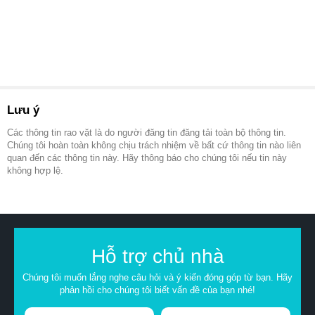
Lưu ý
Các thông tin rao vặt là do người đăng tin đăng tải toàn bộ thông tin.
Chúng tôi hoàn toàn không chịu trách nhiệm về bất cứ thông tin nào liên
quan đến các thông tin này. Hãy thông báo cho chúng tôi nếu tin này
không hợp lệ.
Hỗ trợ chủ nhà
Chúng tôi muốn lắng nghe câu hỏi và ý kiến đóng góp từ bạn. Hãy
phản hồi cho chúng tôi biết vấn đề của bạn nhé!