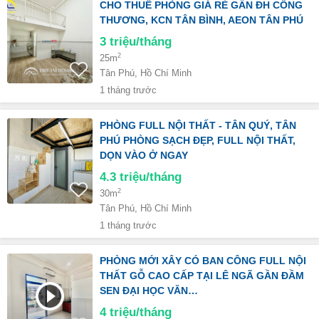
CHO THUÊ PHÒNG GIÁ RẺ GẦN ĐH CÔNG
THƯƠNG, KCN TÂN BÌNH, AEON TÂN PHÚ
3
triệu/tháng
2
25m
Tân Phú, Hồ Chí Minh
1 tháng trước
PHÒNG FULL NỘI THẤT - TÂN QUÝ, TÂN
PHÚ PHÒNG SẠCH ĐẸP, FULL NỘI THẤT,
DỌN VÀO Ở NGAY
4.3
triệu/tháng
2
30m
Tân Phú, Hồ Chí Minh
1 tháng trước
PHÒNG MỚI XÂY CÓ BAN CÔNG FULL NỘI
THẤT GỖ CAO CẤP TẠI LÊ NGÃ GẦN ĐẦM
SEN ĐẠI HỌC VĂN…
4
triệu/tháng