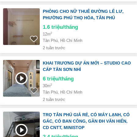
PHÒNG CHO NỮ THUÊ ĐƯỜNG LÊ LƯ,
PHƯỜNG PHÚ THỌ HÒA, TÂN PHÚ
1.6
triệu/tháng
2
12m
Tân Phú, Hồ Chí Minh
2 tuần trước
KHAI TRƯƠNG DỰ ÁN MỚI – STUDIO CAO
CẤP TÂN SƠN NHÌ
6
triệu/tháng
2
30m
Tân Phú, Hồ Chí Minh
2 tuần trước
TRỌ TÂN PHÚ GIÁ RẺ, CÓ MÁY LẠNH, CÓ
GÁC, CÓ BAN CÔNG, GẦN ĐH VĂN HIẾN,
CD CNTT, MINISTOP
2.4
triệu/tháng