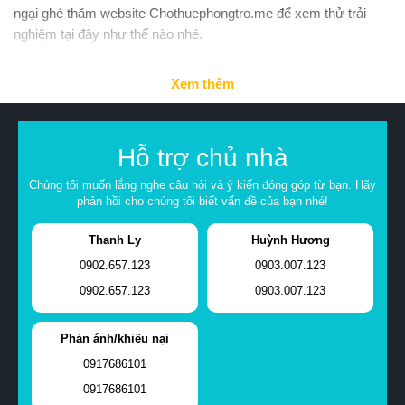
ngại ghé thăm website Chothuephongtro.me để xem thử trải
nghiệm tại đây như thế nào nhé.
Xem thêm
Hỗ trợ chủ nhà
Chúng tôi muốn lắng nghe câu hỏi và ý kiến đóng góp từ bạn. Hãy
phản hồi cho chúng tôi biết vấn đề của bạn nhé!
Thanh Ly
Huỳnh Hương
0902.657.123
0903.007.123
0902.657.123
0903.007.123
Phản ánh/khiếu nại
0917686101
0917686101