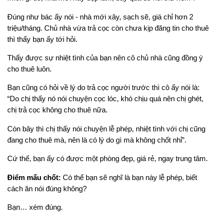
Đúng như bác ấy nói - nhà mới xây, sạch sẽ, giá chỉ hơn 2
triệu/tháng. Chủ nhà vừa trả cọc còn chưa kịp đăng tin cho thuê
thì thấy bạn ấy tới hỏi.
Thấy được sự nhiệt tình của bạn nên cô chủ nhà cũng đồng ý
cho thuê luôn.
Bạn cũng có hỏi về lý do trả cọc người trước thì cô ấy nói là:
“Do chị thấy nó nói chuyện cọc lóc, khó chịu quá nên chị ghét,
chị trả cọc không cho thuê nữa.
Còn bây thì chị thấy nói chuyện lễ phép, nhiệt tình với chị cũng
đang cho thuê mà, nên là có lý do gì mà không chốt nhỉ”.
Cứ thế, bạn ấy có được một phòng đẹp, giá rẻ, ngay trung tâm.
Điểm mấu chốt:
Có thể bạn sẽ nghĩ là bạn này lễ phép, biết
cách ăn nói đúng không?
Bạn… xém đúng.