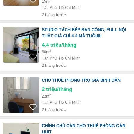
2
15m
Tân Phú, Hồ Chí Minh
2 tháng trước
STUDIO TÁCH BẾP BAN CÔNG, FULL NỘI
THẤT GIÁ CHỈ 4.4 MÀ THÔIIIII
4.4
triệu/tháng
2
30m
Tân Phú, Hồ Chí Minh
2 tháng trước
CHO THUÊ PHÒNG TRỌ GIÁ BÌNH DÂN
2
triệu/tháng
2
22m
Tân Phú, Hồ Chí Minh
2 tháng trước
CHÍNH CHỦ CẦN CHO THUÊ PHÒNG GẦN
HUIT