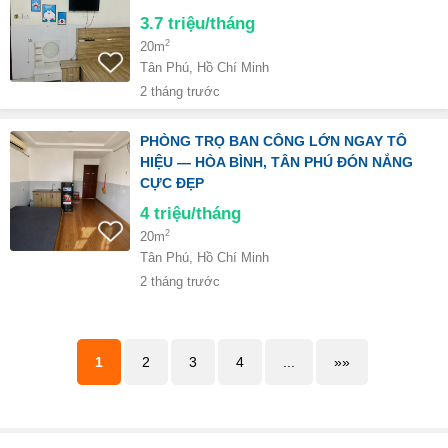
3.7
triệu/tháng
2
20m
Tân Phú, Hồ Chí Minh
2 tháng trước
PHÒNG TRỌ BAN CÔNG LỚN NGAY TÔ
HIỆU — HÒA BÌNH, TÂN PHÚ ĐÓN NẮNG
CỰC ĐẸP
4
triệu/tháng
2
20m
Tân Phú, Hồ Chí Minh
2 tháng trước
1
2
3
4
...
»»