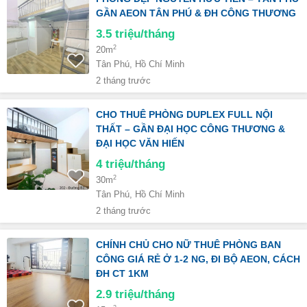
GẦN AEON TÂN PHÚ & ĐH CÔNG THƯƠNG
3.5
triệu/tháng
2
20m
Tân Phú, Hồ Chí Minh
2 tháng trước
CHO THUÊ PHÒNG DUPLEX FULL NỘI
THẤT – GẦN ĐẠI HỌC CÔNG THƯƠNG &
ĐẠI HỌC VĂN HIẾN
4
triệu/tháng
2
30m
Tân Phú, Hồ Chí Minh
2 tháng trước
CHÍNH CHỦ CHO NỮ THUÊ PHÒNG BAN
CÔNG GIÁ RẺ Ở 1-2 NG, ĐI BỘ AEON, CÁCH
ĐH CT 1KM
2.9
triệu/tháng