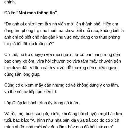
chính,
Đó là:
“Moi móc thông tin”
.
“Dạ anh ơi chị ơi, em là sinh viên mới lên thành phố. Hiện em
đang tìm phòng trọ cho thuê mà chưa biết chỗ nào, không biết là
anh chị có biết chỗ nào gần khu vực này đang cho thuê phòng
trọ giá tốt tốt xíu không ạ?”
Cứ thế, nó trò chuyện với mọi người, từ cô bán hàng rong đến
bác chạy xe ôm, vừa hỏi chuyện trọ vừa tám mấy chuyện trên
trời dưới đất. Vì tính cách vui vẻ, dễ thương nên nhiều người
cũng sẵn lòng giúp.
Cũng có đi xem mấy căn nhưng có vẻ không đúng ý cho lắm,
và thế nó cứ tiếp tục kiên trì.
Lặp đi lặp lại hành trình ấy trong cả tuần…
Và rồi, một buổi sáng đẹp trời, khi đang hỏi chuyện một bác lớn
tuổi, bác bảo: “À, hình như nhà bên kia vừa trả cọc do có xích
mích gì đó, nhà mới xây đẹp lắm, bây qua đó hỏi thử xem”.