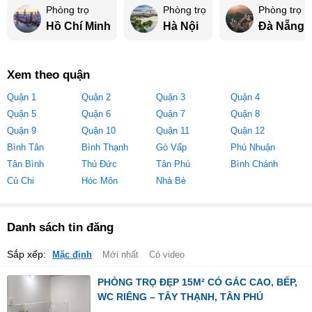
Phòng trọ
Phòng trọ
Phòng trọ
Hồ Chí Minh
Hà Nội
Đà Nẵng
Xem theo quận
Quận 1
Quận 2
Quận 3
Quận 4
Quận 5
Quận 6
Quận 7
Quận 8
Quận 9
Quận 10
Quận 11
Quận 12
Bình Tân
Bình Thạnh
Gò Vấp
Phú Nhuận
Tân Bình
Thủ Đức
Tân Phú
Bình Chánh
Củ Chi
Hóc Môn
Nhà Bè
Danh sách tin đăng
Sắp xếp:
Mặc định
Mới nhất
Có video
PHÒNG TRỌ ĐẸP 15M² CÓ GÁC CAO, BẾP,
WC RIÊNG – TÂY THẠNH, TÂN PHÚ