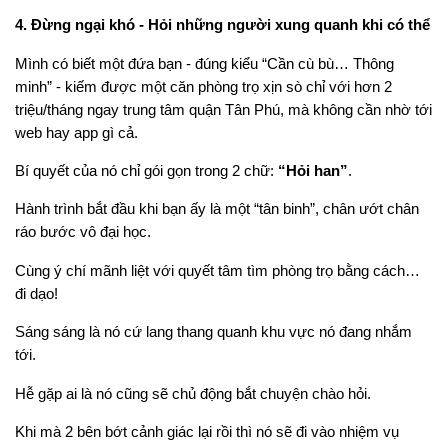
4. Đừng ngại khó - Hỏi những người xung quanh khi có thể
Mình có biết một đứa bạn - đúng kiểu “Cần cù bù… Thông
minh” - kiếm được một căn phòng trọ xịn sò chỉ với hơn 2
triệu/tháng ngay trung tâm quận Tân Phú, mà không cần nhờ tới
web hay app gì cả.
Bí quyết của nó chỉ gói gọn trong 2 chữ:
“Hỏi han”
.
Hành trình bắt đầu khi bạn ấy là một “tân binh”, chân ướt chân
ráo bước vô đại học.
Cùng ý chí mãnh liệt với quyết tâm tìm phòng trọ bằng cách…
đi dạo!
Sáng sáng là nó cứ lang thang quanh khu vực nó đang nhắm
tới.
Hễ gặp ai là nó cũng sẽ chủ động bắt chuyện chào hỏi.
Khi mà 2 bên bớt cảnh giác lại rồi thì nó sẽ đi vào nhiệm vụ