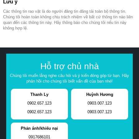
Lưu ý
Các thông tin rao vặt là do người đăng tin đăng tải toàn bộ thông tin.
Chúng tôi hoàn toàn không chịu trách nhiệm về bất cứ thông tin nào liên
quan đến các thông tin này. Hãy thông báo cho chúng tôi nếu tin này
không hợp lệ.
Hỗ trợ chủ nhà
Chúng tôi muốn lắng nghe câu hỏi và ý kiến đóng góp từ bạn. Hãy
phản hồi cho chúng tôi biết vấn đề của bạn nhé!
Thanh Ly
Huỳnh Hương
0902.657.123
0903.007.123
0902.657.123
0903.007.123
Phản ánh/khiếu nại
0917686101