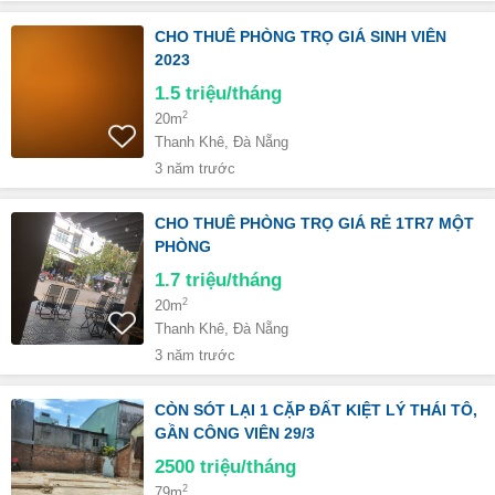
CHO THUÊ PHÒNG TRỌ GIÁ SINH VIÊN
2023
1.5
triệu/tháng
2
20m
Thanh Khê, Đà Nẵng
3 năm trước
CHO THUÊ PHÒNG TRỌ GIÁ RẺ 1TR7 MỘT
PHÒNG
1.7
triệu/tháng
2
20m
Thanh Khê, Đà Nẵng
3 năm trước
CÒN SÓT LẠI 1 CẶP ĐẤT KIỆT LÝ THÁI TÔ,
GẦN CÔNG VIÊN 29/3
2500
triệu/tháng
2
79m