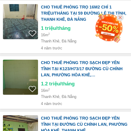
CHO THUÊ PHÒNG TRỌ 16M2 CHỈ 1
TRIỆU/THÁNG TẠI 59 ĐƯỜNG LÊ THỊ TÍNH,
THANH KHÊ, ĐÀ NẴNG
1
triệu/tháng
2
16m
Thanh Khê, Đà Nẵng
4 năm trước
CHO THUÊ PHÒNG TRỌ SẠCH ĐẸP YÊN
TĨNH TẠI K123/H73/17 ĐƯỜNG CÙ CHÍNH
LAN, PHƯỜNG HÒA KHÊ,…
1.2
triệu/tháng
2
16m
Thanh Khê, Đà Nẵng
4 năm trước
CHO THUÊ PHÒNG TRỌ SẠCH ĐẸP YÊN
TĨNH TẠI ĐƯỜNG CÙ CHÍNH LAN, PHƯỜNG
HÒA KHÊ, THANH KHÊ