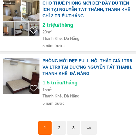
CHO THUÊ PHÒNG MỚI ĐẸP ĐẦY ĐỦ TIỆN
ÍCH TẠI NGUYỄN TẤT THÀNH, THANH KHÊ
CHỈ 2 TRIỆU/THÁNG
2
triệu/tháng
2
20m
Thanh Khê, Đà Nẵng
5 năm trước
PHÒNG MỚI ĐẸP FULL NỘI THẤT GIÁ 1TR5
VÀ 1TR8 TẠI ĐƯỜNG NGUYỄN TẤT THÀNH,
THANH KHÊ, ĐÀ NẴNG
1.5
triệu/tháng
2
15m
Thanh Khê, Đà Nẵng
5 năm trước
1
2
3
»»