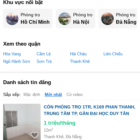
Khu vực nổi bật
Phòng trọ
Phòng trọ
Phòng trọ
Hồ Chí Minh
Hà Nội
Đà Nẵng
Xem theo quận
Hòa Vang
Cẩm Lệ
Hải Châu
Liên Chiểu
Ngũ Hành Sơn
Sơn Trà
Thanh Khê
Danh sách tin đăng
Sắp xếp:
Mặc định
Mới nhất
Có video
CÒN PHÒNG TRỌ 1TR, K169 PHAN THANH,
TRUNG TÂM TP, GẦN ĐẠI HỌC DUY TÂN
1
triệu/tháng
2
12m
Thanh Khê, Đà Nẵng