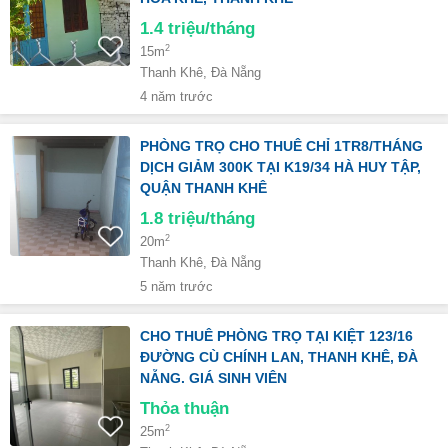
1.4
triệu/tháng
2
15m
Thanh Khê, Đà Nẵng
4 năm trước
PHÒNG TRỌ CHO THUÊ CHỈ 1TR8/THÁNG
DỊCH GIẢM 300K TẠI K19/34 HÀ HUY TẬP,
QUẬN THANH KHÊ
1.8
triệu/tháng
2
20m
Thanh Khê, Đà Nẵng
5 năm trước
CHO THUÊ PHÒNG TRỌ TẠI KIỆT 123/16
ĐƯỜNG CÙ CHÍNH LAN, THANH KHÊ, ĐÀ
NẴNG. GIÁ SINH VIÊN
Thỏa thuận
2
25m