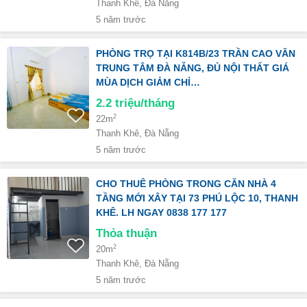
Thanh Khê, Đà Nẵng
5 năm trước
PHÒNG TRỌ TẠI K814B/23 TRẦN CAO VĂN
TRUNG TÂM ĐÀ NẴNG, ĐỦ NỘI THẤT GIÁ
MÙA DỊCH GIẢM CHỈ…
2.2
triệu/tháng
2
22m
Thanh Khê, Đà Nẵng
5 năm trước
CHO THUÊ PHÒNG TRONG CĂN NHÀ 4
TẦNG MỚI XÂY TẠI 73 PHÚ LỘC 10, THANH
KHÊ. LH NGAY 0838 177 177
Thỏa thuận
2
20m
Thanh Khê, Đà Nẵng
5 năm trước