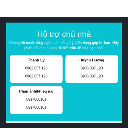
Hỗ trợ chủ nhà
Chúng tôi muốn lắng nghe câu hỏi và ý kiến đóng góp từ bạn. Hãy
phản hồi cho chúng tôi biết vấn đề của bạn nhé!
Thanh Ly
Huỳnh Hương
0902.657.123
0903.007.123
0902.657.123
0903.007.123
Phản ánh/khiếu nại
0917686101
0917686101