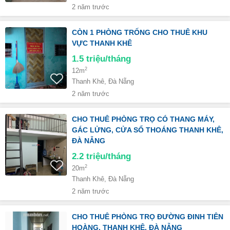
2 năm trước
CÒN 1 PHÒNG TRỐNG CHO THUÊ KHU
VỰC THANH KHÊ
1.5
triệu/tháng
2
12m
Thanh Khê, Đà Nẵng
2 năm trước
CHO THUÊ PHÒNG TRỌ CÓ THANG MÁY,
GÁC LỬNG, CỬA SỔ THOÁNG THANH KHÊ,
ĐÀ NẴNG
2.2
triệu/tháng
2
20m
Thanh Khê, Đà Nẵng
2 năm trước
CHO THUÊ PHÒNG TRỌ ĐƯỜNG ĐINH TIÊN
HOÀNG, THANH KHÊ, ĐÀ NẴNG