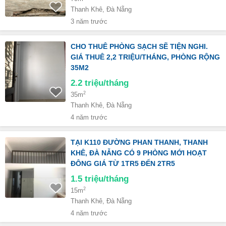
Thanh Khê, Đà Nẵng
3 năm trước
CHO THUÊ PHÒNG SẠCH SẼ TIỆN NGHI.
GIÁ THUÊ 2,2 TRIỆU/THÁNG, PHÒNG RỘNG
35M2
2.2
triệu/tháng
2
35m
Thanh Khê, Đà Nẵng
4 năm trước
TẠI K110 ĐƯỜNG PHAN THANH, THANH
KHÊ, ĐÀ NẴNG CÓ 9 PHÒNG MỚI HOẠT
ĐÔNG GIÁ TỪ 1TR5 ĐẾN 2TR5
1.5
triệu/tháng
2
15m
Thanh Khê, Đà Nẵng
4 năm trước