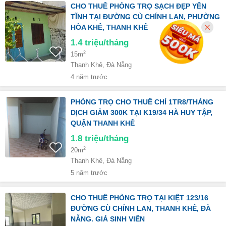
CHO THUÊ PHÒNG TRỌ SẠCH ĐẸP YÊN
TĨNH TẠI ĐƯỜNG CÙ CHÍNH LAN, PHƯỜNG
HÒA KHÊ, THANH KHÊ
1.4
triệu/tháng
2
15m
Thanh Khê, Đà Nẵng
4 năm trước
PHÒNG TRỌ CHO THUÊ CHỈ 1TR8/THÁNG
DỊCH GIẢM 300K TẠI K19/34 HÀ HUY TẬP,
QUẬN THANH KHÊ
1.8
triệu/tháng
2
20m
Thanh Khê, Đà Nẵng
5 năm trước
CHO THUÊ PHÒNG TRỌ TẠI KIỆT 123/16
ĐƯỜNG CÙ CHÍNH LAN, THANH KHÊ, ĐÀ
NẴNG. GIÁ SINH VIÊN