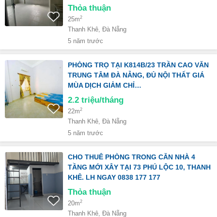
Thỏa thuận
2
25m
Thanh Khê, Đà Nẵng
5 năm trước
PHÒNG TRỌ TẠI K814B/23 TRẦN CAO VĂN
TRUNG TÂM ĐÀ NẴNG, ĐỦ NỘI THẤT GIÁ
MÙA DỊCH GIẢM CHỈ…
2.2
triệu/tháng
2
22m
Thanh Khê, Đà Nẵng
5 năm trước
CHO THUÊ PHÒNG TRONG CĂN NHÀ 4
TẦNG MỚI XÂY TẠI 73 PHÚ LỘC 10, THANH
KHÊ. LH NGAY 0838 177 177
Thỏa thuận
2
20m
Thanh Khê, Đà Nẵng