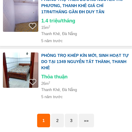
PHƯƠNG, THANH KHÊ GIÁ CHỈ
1TR4/THÁNG GẦN ĐH DUY TÂN
1.4
triệu/tháng
2
15m
Thanh Khê, Đà Nẵng
5 năm trước
PHÒNG TRỌ KHÉP KÍN MỚI, SINH HOẠT TỰ
DO TẠI 1349 NGUYỄN TẤT THÀNH, THANH
KHÊ
Thỏa thuận
2
26m
Thanh Khê, Đà Nẵng
5 năm trước
1
2
3
»»