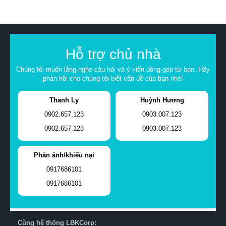
Hỗ trợ chủ nhà
Chúng tôi muốn lắng nghe câu hỏi và ý kiến đóng góp từ bạn. Hãy
phản hồi cho chúng tôi biết vấn đề của bạn nhé!
Thanh Ly
Huỳnh Hương
0902.657.123
0903.007.123
0902.657.123
0903.007.123
Phản ánh/khiếu nại
0917686101
0917686101
Cùng hệ thống LBKCorp: