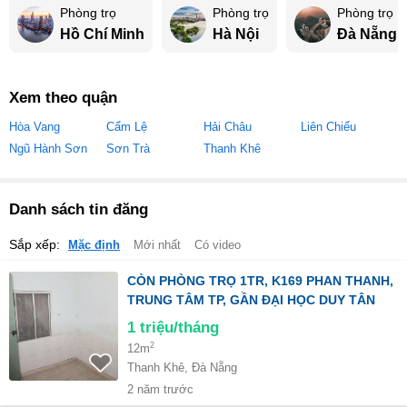
Phòng trọ
Phòng trọ
Phòng trọ
Hồ Chí Minh
Hà Nội
Đà Nẵng
Xem theo quận
Hòa Vang
Cẩm Lệ
Hải Châu
Liên Chiểu
Ngũ Hành Sơn
Sơn Trà
Thanh Khê
Danh sách tin đăng
Sắp xếp:
Mặc định
Mới nhất
Có video
CÒN PHÒNG TRỌ 1TR, K169 PHAN THANH,
TRUNG TÂM TP, GẦN ĐẠI HỌC DUY TÂN
1
triệu/tháng
2
12m
Thanh Khê, Đà Nẵng
2 năm trước