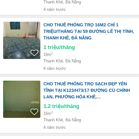
Thanh Khê, Đà Nẵng
4 năm trước
CHO THUÊ PHÒNG TRỌ 16M2 CHỈ 1
TRIỆU/THÁNG TẠI 59 ĐƯỜNG LÊ THỊ TÍNH,
THANH KHÊ, ĐÀ NẴNG
1
triệu/tháng
2
16m
Thanh Khê, Đà Nẵng
4 năm trước
CHO THUÊ PHÒNG TRỌ SẠCH ĐẸP YÊN
TĨNH TẠI K123/H73/17 ĐƯỜNG CÙ CHÍNH
LAN, PHƯỜNG HÒA KHÊ,…
1.2
triệu/tháng
2
16m
Thanh Khê, Đà Nẵng
4 năm trước