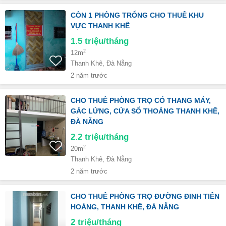
CÒN 1 PHÒNG TRỐNG CHO THUÊ KHU
VỰC THANH KHÊ
1.5
triệu/tháng
2
12m
Thanh Khê, Đà Nẵng
2 năm trước
CHO THUÊ PHÒNG TRỌ CÓ THANG MÁY,
GÁC LỬNG, CỬA SỔ THOÁNG THANH KHÊ,
ĐÀ NẴNG
2.2
triệu/tháng
2
20m
Thanh Khê, Đà Nẵng
2 năm trước
CHO THUÊ PHÒNG TRỌ ĐƯỜNG ĐINH TIÊN
HOÀNG, THANH KHÊ, ĐÀ NẴNG
2
triệu/tháng