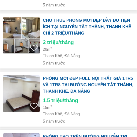
5 năm trước
CHO THUÊ PHÒNG MỚI ĐẸP ĐẦY ĐỦ TIỆN
ÍCH TẠI NGUYỄN TẤT THÀNH, THANH KHÊ
CHỈ 2 TRIỆU/THÁNG
2
triệu/tháng
2
20m
Thanh Khê, Đà Nẵng
5 năm trước
PHÒNG MỚI ĐẸP FULL NỘI THẤT GIÁ 1TR5
VÀ 1TR8 TẠI ĐƯỜNG NGUYỄN TẤT THÀNH,
THANH KHÊ, ĐÀ NẴNG
1.5
triệu/tháng
2
15m
Thanh Khê, Đà Nẵng
5 năm trước
PHÒNG TRỌ TRÊN ĐƯỜNG NGUYỄN TRI