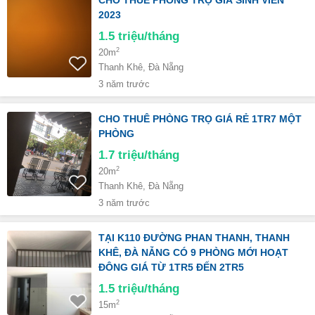
CHO THUÊ PHÒNG TRỌ GIÁ SINH VIÊN
2023
1.5
triệu/tháng
2
20m
Thanh Khê, Đà Nẵng
3 năm trước
CHO THUÊ PHÒNG TRỌ GIÁ RẺ 1TR7 MỘT
PHÒNG
1.7
triệu/tháng
2
20m
Thanh Khê, Đà Nẵng
3 năm trước
TẠI K110 ĐƯỜNG PHAN THANH, THANH
KHÊ, ĐÀ NẴNG CÓ 9 PHÒNG MỚI HOẠT
ĐÔNG GIÁ TỪ 1TR5 ĐẾN 2TR5
1.5
triệu/tháng
2
15m