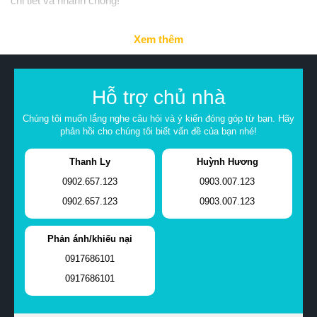
chi tiết và nhanh chóng!
Xem thêm
Hỗ trợ chủ nhà
Chúng tôi muốn lắng nghe câu hỏi và ý kiến đóng góp từ bạn. Hãy
phản hồi cho chúng tôi biết vấn đề của bạn nhé!
Thanh Ly
Huỳnh Hương
0902.657.123
0903.007.123
0902.657.123
0903.007.123
Phản ánh/khiếu nại
0917686101
0917686101