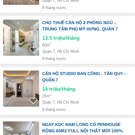
Quận 7, Hồ Chí Minh
8 tháng trước
CHO THUÊ CĂN HỘ 2 PHÒNG NGỦ –
TRUNG TÂM PHÚ MỸ HƯNG, QUẬN 7
13.5
triệu/tháng
2
60m
Quận 7, Hồ Chí Minh
9 tháng trước
CĂN HỘ STUDIO BAN CÔNG - TÂN QUY -
QUẬN 7
14
triệu/tháng
2
25m
Quận 7, Hồ Chí Minh
9 tháng trước
NGAY KDC NAM LONG CÓ PENHOUSE
RỘNG 60M2 FULL NỘI THẤT MỚI 100%.