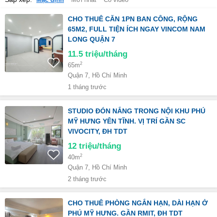
Mặc định
Mới nhất
Có video
CHO THUÊ CĂN 1PN BAN CÔNG, RỘNG
65M2, FULL TIỆN ÍCH NGAY VINCOM NAM
LONG QUẬN 7
11.5
triệu/tháng
2
65m
Quận 7, Hồ Chí Minh
1 tháng trước
STUDIO ĐÓN NẮNG TRONG NỘI KHU PHÚ
MỸ HƯNG YÊN TĨNH. VỊ TRÍ GẦN SC
VIVOCITY, ĐH TDT
12
triệu/tháng
2
40m
Quận 7, Hồ Chí Minh
2 tháng trước
CHO THUÊ PHÒNG NGẮN HẠN, DÀI HẠN Ở
PHÚ MỸ HƯNG. GẦN RMIT, ĐH TDT