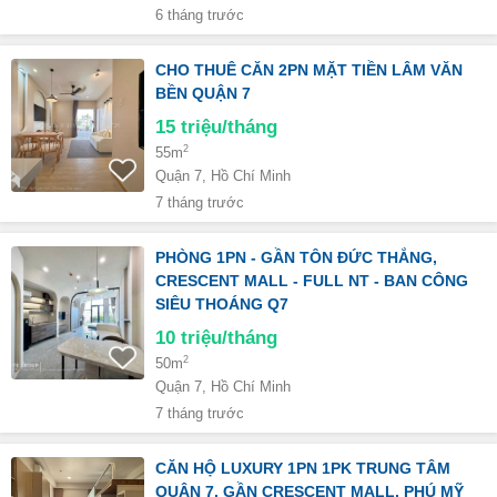
6 tháng trước
CHO THUÊ CĂN 2PN MẶT TIỀN LÂM VĂN
BỀN QUẬN 7
15
triệu/tháng
2
55m
Quận 7, Hồ Chí Minh
7 tháng trước
PHÒNG 1PN - GẦN TÔN ĐỨC THẮNG,
CRESCENT MALL - FULL NT - BAN CÔNG
SIÊU THOÁNG Q7
10
triệu/tháng
2
50m
Quận 7, Hồ Chí Minh
7 tháng trước
CĂN HỘ LUXURY 1PN 1PK TRUNG TÂM
QUẬN 7, GẦN CRESCENT MALL, PHÚ MỸ