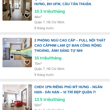
HƯNG, ĐH UFM, CẦU TÂN THUẬN.
10.3
triệu/tháng
2
48m
Quận 7, Hồ Chí Minh
8 tháng trước
2 PHÒNG NGỦ CAO CẤP – FULL NỘI THẤT
CAO CẤPHIM LAM Q7️ BAN CÔNG RỘNG
THOÁNG, ÁNH SÁNG TỰ NHI
10
triệu/tháng
2
70m
Quận 7, Hồ Chí Minh
8 tháng trước
CHDV 1PN RIÊNG PHÚ MỸ HƯNG - NGẮN
HẠN - DÀI HẠN – VỊ TRÍ ĐẸP QUẬN 7!
13.5
triệu/tháng
2
50m