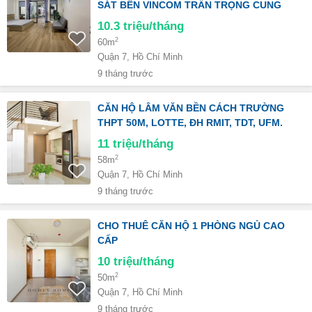
SÁT BÊN VINCOM TRẦN TRỌNG CUNG
10.3
triệu/tháng
2
60m
Quận 7, Hồ Chí Minh
9 tháng trước
CĂN HỘ LÂM VĂN BỀN CÁCH TRƯỜNG
THPT 50M, LOTTE, ĐH RMIT, TDT, UFM.
11
triệu/tháng
2
58m
Quận 7, Hồ Chí Minh
9 tháng trước
CHO THUÊ CĂN HỘ 1 PHÒNG NGỦ CAO
CẤP
10
triệu/tháng
2
50m
Quận 7, Hồ Chí Minh
9 tháng trước