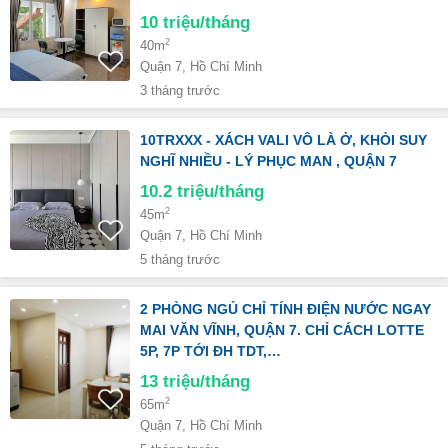
10
triệu/tháng
2
40m
Quận 7, Hồ Chí Minh
3 tháng trước
10TRXXX - XÁCH VALI VÔ LÀ Ở, KHỎI SUY
NGHĨ NHIỀU - LÝ PHỤC MAN , QUẬN 7
10.2
triệu/tháng
2
45m
Quận 7, Hồ Chí Minh
5 tháng trước
2 PHÒNG NGỦ CHỈ TÍNH ĐIỆN NƯỚC NGAY
MAI VĂN VĨNH, QUẬN 7. CHỈ CÁCH LOTTE
5P, 7P TỚI ĐH TDT,…
13
triệu/tháng
2
65m
Quận 7, Hồ Chí Minh