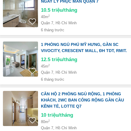
NGAY LÝ PHỤC MAN QUẬN 7
10.5
triệu/tháng
2
40m
Quận 7, Hồ Chí Minh
6 tháng trước
1 PHÒNG NGỦ PHÚ MỸ HƯNG, GẦN SC
VIVOCITY, CRESCENT MALL, ĐH TDT, RMIT.
12.5
triệu/tháng
2
45m
Quận 7, Hồ Chí Minh
6 tháng trước
CĂN HỘ 2 PHÒNG NGỦ RỘNG, 1 PHÒNG
KHÁCH, 2WC BAN CÔNG RỘNG GẦN CẦU
KÊNH TẺ, LOTTE Q7
10
triệu/tháng
2
80m
Quận 7, Hồ Chí Minh