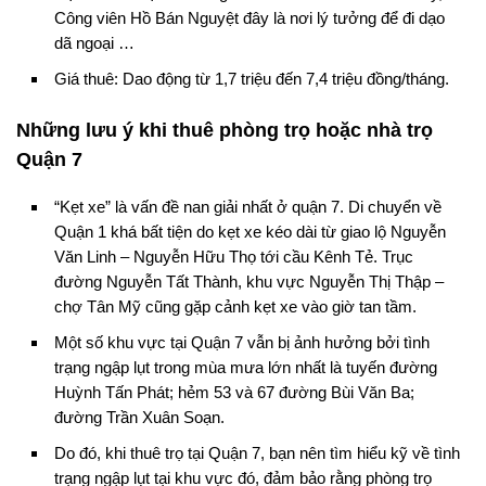
Công viên Hồ Bán Nguyệt đây là nơi lý tưởng để đi dạo
dã ngoại …
Giá thuê: Dao động từ 1,7 triệu đến 7,4 triệu đồng/tháng.
Những lưu ý khi thuê phòng trọ hoặc nhà trọ
Quận 7
“Kẹt xe” là vấn đề nan giải nhất ở quận 7. Di chuyển về
Quận 1 khá bất tiện do kẹt xe kéo dài từ giao lộ Nguyễn
Văn Linh – Nguyễn Hữu Thọ tới cầu Kênh Tẻ. Trục
đường Nguyễn Tất Thành, khu vực Nguyễn Thị Thập –
chợ Tân Mỹ cũng gặp cảnh kẹt xe vào giờ tan tầm.
Một số khu vực tại Quận 7 vẫn bị ảnh hưởng bởi tình
trạng ngập lụt trong mùa mưa lớn nhất là tuyến đường
Huỳnh Tấn Phát; hẻm 53 và 67 đường Bùi Văn Ba;
đường Trần Xuân Soạn.
Do đó, khi thuê trọ tại Quận 7, bạn nên tìm hiểu kỹ về tình
trạng ngập lụt tại khu vực đó, đảm bảo rằng phòng trọ