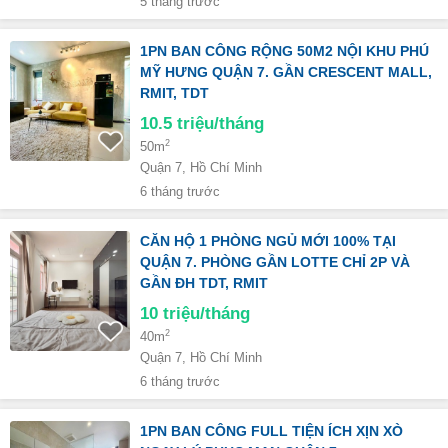
5 tháng trước
1PN BAN CÔNG RỘNG 50M2 NỘI KHU PHÚ
MỸ HƯNG QUẬN 7. GẦN CRESCENT MALL,
RMIT, TDT
10.5
triệu/tháng
2
50m
Quận 7, Hồ Chí Minh
6 tháng trước
CĂN HỘ 1 PHÒNG NGỦ MỚI 100% TẠI
QUẬN 7. PHÒNG GẦN LOTTE CHỈ 2P VÀ
GẦN ĐH TDT, RMIT
10
triệu/tháng
2
40m
Quận 7, Hồ Chí Minh
6 tháng trước
1PN BAN CÔNG FULL TIỆN ÍCH XỊN XÒ