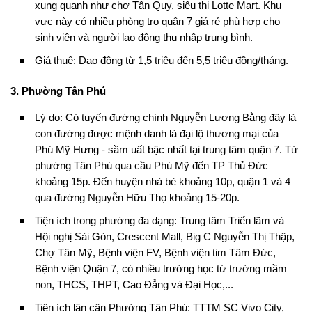
xung quanh như chợ Tân Quy, siêu thị Lotte Mart. Khu
vực này có nhiều phòng trọ quận 7 giá rẻ phù hợp cho
sinh viên và người lao động thu nhập trung bình.
Giá thuê: Dao động từ 1,5 triệu đến 5,5 triệu đồng/tháng.
3. Phường Tân Phú
Lý do: Có tuyến đường chính Nguyễn Lương Bằng đây là
con đường được mệnh danh là đại lộ thương mại của
Phú Mỹ Hưng - sầm uất bậc nhất tại trung tâm quận 7. Từ
phường Tân Phú qua cầu Phú Mỹ đến TP Thủ Đức
khoảng 15p. Đến huyện nhà bè khoảng 10p, quận 1 và 4
qua đường Nguyễn Hữu Thọ khoảng 15-20p.
Tiện ích trong phường đa dạng: Trung tâm Triển lãm và
Hội nghị Sài Gòn, Crescent Mall, Big C Nguyễn Thị Thập,
Chợ Tân Mỹ, Bệnh viện FV, Bệnh viện tim Tâm Đức,
Bệnh viện Quận 7, có nhiều trường học từ trường mầm
non, THCS, THPT, Cao Đẳng và Đại Học,...
Tiện ích lân cận Phường Tân Phú: TTTM SC Vivo City,