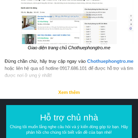
Giao diện trang chủ Chothuephongtro.me
Đừng chần chừ, hãy truy cập ngay vào
Chothuephongtro.me
hoặc liên hệ qua số hotline 0917.686.101 để được hỗ trợ và tìm
được nơi ở ưng ý nhất!
Xem thêm
Hỗ trợ chủ nhà
Chúng tôi muốn lắng nghe câu hỏi và ý kiến đóng góp từ bạn. Hãy
phản hồi cho chúng tôi biết vấn đề của bạn nhé!