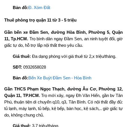
Bản đồ:
Đ. Xóm Đất
Thuê phòng trọ quận 11 từ 3 - 5 triệu
Gần bến xe Đầm Sen, đường Hòa Bình, Phường 5, Quận
11, Tp.HCM.
Trọ bình dân ngay Đầm Sen, an ninh tuyệt đối, giờ
giấc tự do, hỗ trợ lắp nội thất theo yêu cầu.
Giá thuê:
Đa dạng phòng với giá thuê từ 2,x triệu/tháng.
SĐT:
0932658028
Bản đồ:
Bến Xe Buýt Đầm Sen - Hòa Bình
Gần THCS Phạm Ngọc Thạch, đường Âu Cơ, Phường 12,
Quận 11, TP.HCM.
Trọ mới xây, ngay Đh Văn Hiến, gần bv Tân
Phú, thuận tiện di chuyển q10, q3, Tân Bình. Có nội thất đầy đủ:
tủ lạnh, máy lạnh, tủ bếp, kệ bếp, bàn học, kệ sách,.. giờ giấc tự
do, không chung chủ.
Giá thuê:
3,7 triệu/tháng.