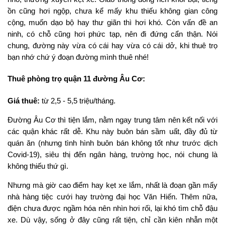
ồn cũng hơi ngộp, chưa kể mấy khu thiếu không gian công
cộng, muốn dạo bộ hay thư giãn thì hơi khó. Còn vấn đề an
ninh, có chỗ cũng hơi phức tạp, nên đi đứng cẩn thận. Nói
chung, đường này vừa có cái hay vừa có cái dở, khi thuê trọ
bạn nhớ chứ ý đoạn đường mình thuê nhé!
Thuê phòng trọ quận 11 đường Âu Cơ:
Giá thuê:
từ 2,5 - 5,5 triệu/tháng.
Đường Âu Cơ thì tiện lắm, nằm ngay trung tâm nên kết nối với
các quận khác rất dễ. Khu này buôn bán sầm uất, đầy đủ từ
quán ăn (nhưng tình hình buôn bán không tốt như trước dịch
Covid-19), siêu thị đến ngân hàng, trường học, nói chung là
không thiếu thứ gì.
Nhưng mà giờ cao điểm hay kẹt xe lắm, nhất là đoạn gần mấy
nhà hàng tiệc cưới hay trường đại học Văn Hiến. Thêm nữa,
điện chưa được ngầm hóa nên nhìn hơi rối, lại khó tìm chỗ đậu
xe. Dù vậy, sống ở đây cũng rất tiện, chỉ cần kiên nhẫn một