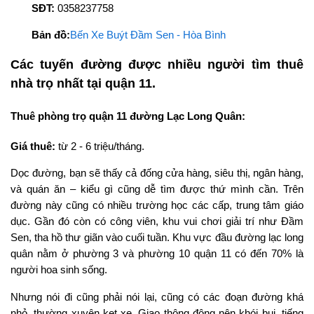
SĐT:
0358237758
Bản đồ:
Bến Xe Buýt Đầm Sen - Hòa Bình
Các tuyến đường được nhiều người tìm thuê
nhà trọ nhất tại quận 11.
Thuê phòng trọ quận 11 đường Lạc Long Quân:
Giá thuê:
từ 2 - 6 triệu/tháng.
Dọc đường, bạn sẽ thấy cả đống cửa hàng, siêu thị, ngân hàng,
và quán ăn – kiểu gì cũng dễ tìm được thứ mình cần. Trên
đường này cũng có nhiều trường học các cấp, trung tâm giáo
dục. Gần đó còn có công viên, khu vui chơi giải trí như Đầm
Sen, tha hồ thư giãn vào cuối tuần. Khu vực đầu đường lạc long
quân nằm ở phường 3 và phường 10 quận 11 có đến 70% là
người hoa sinh sống.
Nhưng nói đi cũng phải nói lại, cũng có các đoạn đường khá
nhỏ, thường xuyên kẹt xe. Giao thông đông nên khói bụi, tiếng