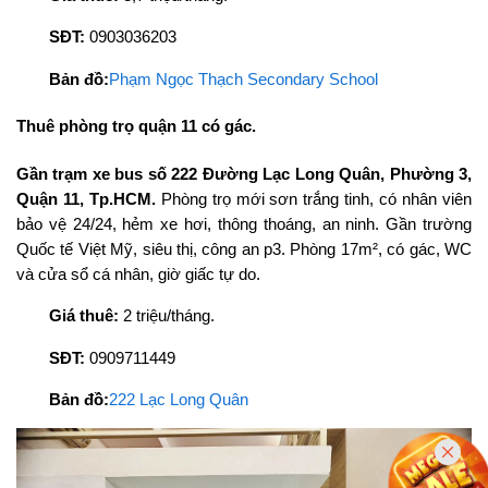
SĐT:
0903036203
Bản đồ:
Phạm Ngọc Thạch Secondary School
Thuê phòng trọ quận 11 có gác.
Gần trạm xe bus số 222 Đường Lạc Long Quân, Phường 3,
Quận 11, Tp.HCM.
Phòng trọ mới sơn trắng tinh, có nhân viên
bảo vệ 24/24, hẻm xe hơi, thông thoáng, an ninh. Gần trường
Quốc tế Việt Mỹ, siêu thị, công an p3. Phòng 17m², có gác, WC
và cửa sổ cá nhân, giờ giấc tự do.
Giá thuê:
2 triệu/tháng.
SĐT:
0909711449
Bản đồ:
222 Lạc Long Quân