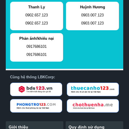
Thanh Ly
Huỳnh Hương
0902.657.123
0903.007.123
0902.657.123
0903.007.123
Phản ánh/khiếu nại
0917686101
0917686101
Cùng hệ thống LBKCorp:
Giới thiệu
Quy định sử dụng