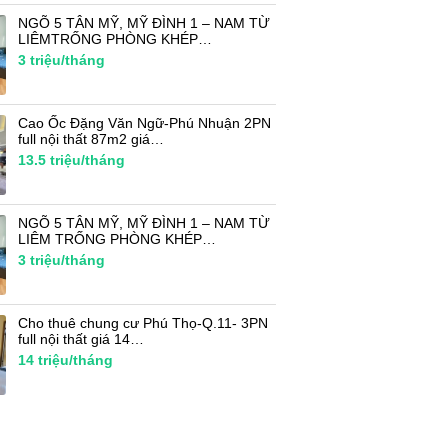
NGÕ 5 TÂN MỸ, MỸ ĐÌNH 1 – NAM TỪ
LIÊMTRỐNG PHÒNG KHÉP…
3
triệu/tháng
Cao Ốc Đặng Văn Ngữ-Phú Nhuận 2PN
full nội thất 87m2 giá…
13.5
triệu/tháng
NGÕ 5 TÂN MỸ, MỸ ĐÌNH 1 – NAM TỪ
LIÊM TRỐNG PHÒNG KHÉP…
3
triệu/tháng
Cho thuê chung cư Phú Thọ-Q.11- 3PN
full nội thất giá 14…
14
triệu/tháng