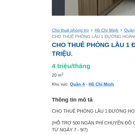
Cho thuê phòng trọ
Hồ Chí Minh
Quận
CHO THUÊ PHÒNG LẦU 1 ĐƯỜNG HOÀNG D
CHO THUÊ PHÒNG LẦU 1 Đ
TRIỆU.
4
triệu/tháng
2
20 m
Khu vực:
Quận 4
-
Hồ Chí Minh
Thông tin mô tả
CHO THUÊ PHÒNG LẦU 1 ĐƯỜNG HOÀNG
(HỖ TRỢ 500 NGÀN PHÍ CHUYỂN ĐỒ
TỪ NGÀY 7 - 9/7)