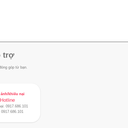
 trợ
đóng góp từ bạn.
ánh/khiếu nại
Hotline
oại:
0917.686.101
:
0917.686.101