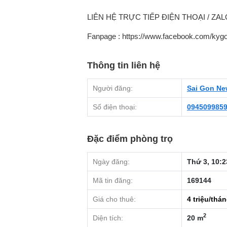
LIÊN HỆ TRỰC TIẾP ĐIỆN THOẠI / ZALO 
Fanpage : https://www.facebook.com/kygo
Thông tin liên hệ
Người đăng:
Sai Gon N
Số điện thoại:
094509985
Đặc điểm phòng trọ
Ngày đăng:
Thứ 3, 10:2
Mã tin đăng:
169144
Giá cho thuê:
4
triệu/thá
2
Diện tích:
20 m