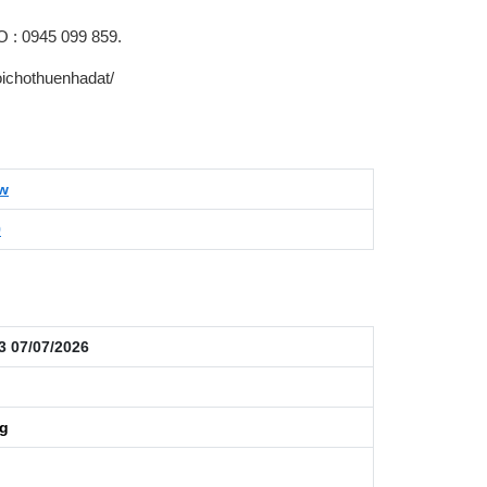
: 0945 099 859.
ichothuenhadat/
ew
9
3 07/07/2026
ng