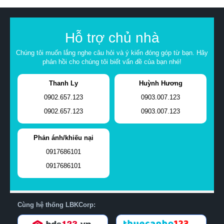
Hỗ trợ chủ nhà
Chúng tôi muốn lắng nghe câu hỏi và ý kiến đóng góp từ bạn. Hãy
phản hồi cho chúng tôi biết vấn đề của bạn nhé!
Thanh Ly
Huỳnh Hương
0902.657.123
0903.007.123
0902.657.123
0903.007.123
Phản ánh/khiếu nại
0917686101
0917686101
Cùng hệ thống LBKCorp: