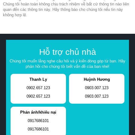
Chúng tôi hoàn toàn không chịu trách nhiệm về bất cứ thông tin nào liên
quan đến các thông tin này. Hãy thông báo cho chúng tôi nếu tin này
không hợp lệ.
Hỗ trợ chủ nhà
Chúng tôi muốn lắng nghe câu hỏi và ý kiến đóng góp từ bạn. Hãy
phản hồi cho chúng tôi biết vấn đề của bạn nhé!
Thanh Ly
Huỳnh Hương
0902.657.123
0903.007.123
0902.657.123
0903.007.123
Phản ánh/khiếu nại
0917686101
0917686101