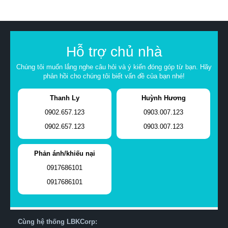
Hỗ trợ chủ nhà
Chúng tôi muốn lắng nghe câu hỏi và ý kiến đóng góp từ bạn. Hãy
phản hồi cho chúng tôi biết vấn đề của bạn nhé!
Thanh Ly
Huỳnh Hương
0902.657.123
0903.007.123
0902.657.123
0903.007.123
Phản ánh/khiếu nại
0917686101
0917686101
Cùng hệ thống LBKCorp: