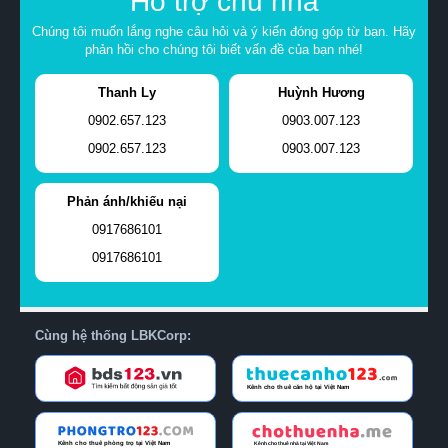
Hỗ trợ chủ nhà
Chúng tôi muốn lắng nghe câu hỏi và ý kiến đóng góp từ bạn. Hãy
phản hồi cho chúng tôi biết vấn đề của bạn nhé!
Thanh Ly
Huỳnh Hương
0902.657.123
0903.007.123
0902.657.123
0903.007.123
Phản ánh/khiếu nại
0917686101
0917686101
Cùng hệ thống LBKCorp: