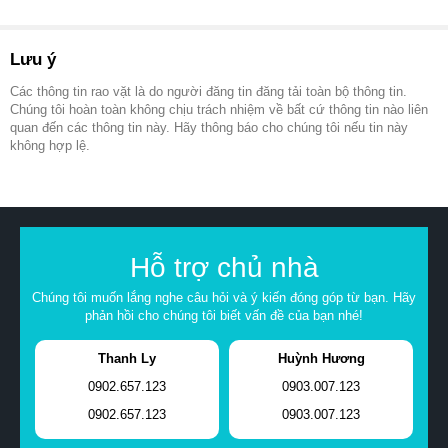
Lưu ý
Các thông tin rao vặt là do người đăng tin đăng tải toàn bộ thông tin.
Chúng tôi hoàn toàn không chịu trách nhiệm về bất cứ thông tin nào liên
quan đến các thông tin này. Hãy thông báo cho chúng tôi nếu tin này
không hợp lệ.
Hỗ trợ chủ nhà
Chúng tôi muốn lắng nghe câu hỏi và ý kiến đóng góp từ bạn. Hãy
phản hồi cho chúng tôi biết vấn đề của bạn nhé!
Thanh Ly
Huỳnh Hương
0902.657.123
0903.007.123
0902.657.123
0903.007.123