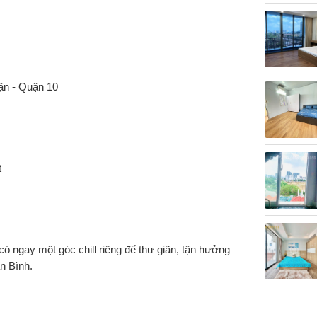
ận - Quận 10
t
ó ngay một góc chill riêng để thư giãn, tận hưởng
n Bình.