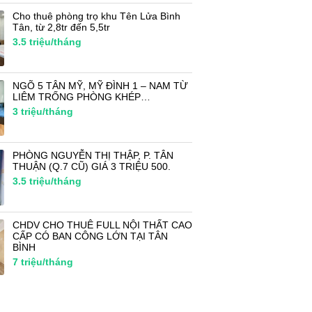
Cho thuê phòng trọ khu Tên Lửa Bình
Tân, từ 2,8tr đến 5,5tr
3.5
triệu/tháng
NGÕ 5 TÂN MỸ, MỸ ĐÌNH 1 – NAM TỪ
LIÊM TRỐNG PHÒNG KHÉP…
3
triệu/tháng
PHÒNG NGUYỄN THỊ THẬP, P. TÂN
THUẬN (Q.7 CŨ) GIÁ 3 TRIỆU 500.
3.5
triệu/tháng
CHDV CHO THUÊ FULL NỘI THẤT CAO
CẤP CÓ BAN CÔNG LỚN TẠI TÂN
BÌNH
7
triệu/tháng