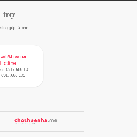
 trợ
đóng góp từ bạn.
ánh/khiếu nại
Hotline
oại:
0917.686.101
:
0917.686.101