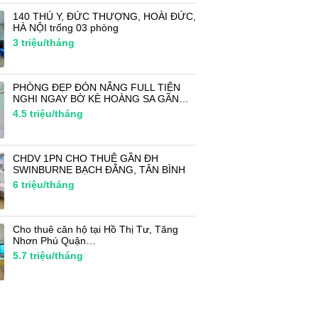
140 THÚ Y, ĐỨC THƯỢNG, HOÀI ĐỨC,
HÀ NỘI trống 03 phòng
3
triệu/tháng
PHÒNG ĐẸP ĐÓN NẮNG FULL TIỆN
NGHI NGAY BỜ KÈ HOÀNG SA GẦN…
4.5
triệu/tháng
CHDV 1PN CHO THUÊ GẦN ĐH
SWINBURNE BẠCH ĐẰNG, TÂN BÌNH
6
triệu/tháng
Cho thuê căn hộ tại Hồ Thị Tư, Tăng
Nhơn Phú Quận…
5.7
triệu/tháng