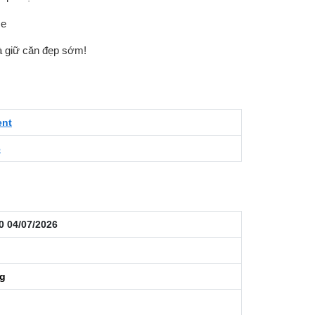
se
và giữ căn đẹp sớm!
ent
6
0 04/07/2026
ng