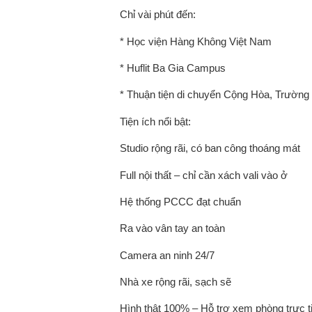
Chỉ vài phút đến:
* Học viện Hàng Không Việt Nam
* Huflit Ba Gia Campus
* Thuận tiện di chuyển Cộng Hòa, Trườn
Tiện ích nổi bật:
Studio rộng rãi, có ban công thoáng mát
Full nội thất – chỉ cần xách vali vào ở
Hệ thống PCCC đạt chuẩn
Ra vào vân tay an toàn
Camera an ninh 24/7
Nhà xe rộng rãi, sạch sẽ
Hình thật 100% – Hỗ trợ xem phòng trực ti