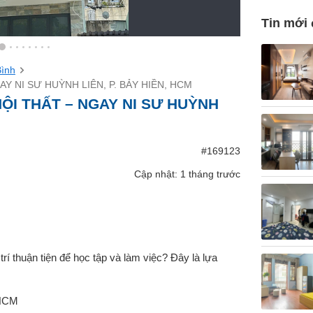
Tin mới
Bình
Y NI SƯ HUỲNH LIÊN, P. BẢY HIỀN, HCM
ỘI THẤT – NGAY NI SƯ HUỲNH
#169123
Cập nhật: 1 tháng trước
trí thuận tiện để học tập và làm việc? Đây là lựa
.HCM