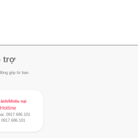
 trợ
đóng góp từ bạn.
ánh/khiếu nại
Hotline
oại:
0917.686.101
:
0917.686.101