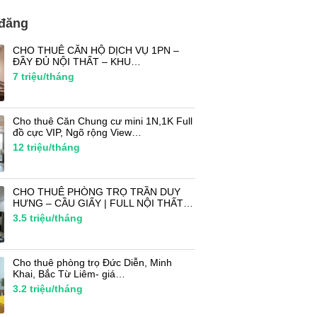
 đăng
CHO THUÊ CĂN HỘ DỊCH VỤ 1PN –
ĐẦY ĐỦ NỘI THẤT – KHU…
7
triệu/tháng
Cho thuê Căn Chung cư mini 1N,1K Full
đồ cực VIP, Ngõ rộng View…
12
triệu/tháng
CHO THUÊ PHÒNG TRỌ TRẦN DUY
HƯNG – CẦU GIẤY | FULL NỘI THẤT…
3.5
triệu/tháng
Cho thuê phòng trọ Đức Diễn, Minh
Khai, Bắc Từ Liêm- giá…
3.2
triệu/tháng