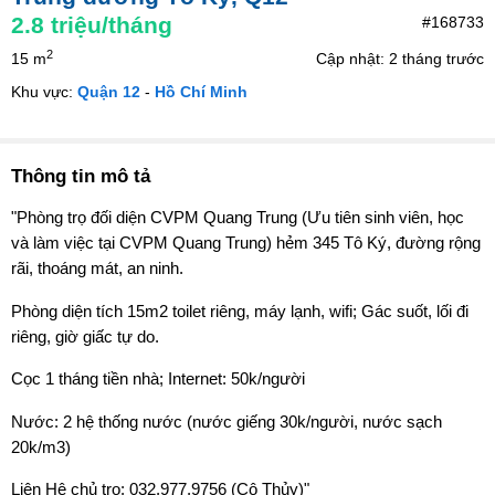
2.8
triệu/tháng
#168733
2
15 m
Cập nhật: 2 tháng trước
Khu vực:
Quận 12
-
Hồ Chí Minh
Thông tin mô tả
"Phòng trọ đối diện CVPM Quang Trung (Ưu tiên sinh viên, học
và làm việc tại CVPM Quang Trung) hẻm 345 Tô Ký, đường rộng
rãi, thoáng mát, an ninh.
Phòng diện tích 15m2 toilet riêng, máy lạnh, wifi; Gác suốt, lối đi
riêng, giờ giấc tự do.
Cọc 1 tháng tiền nhà; Internet: 50k/người
Nước: 2 hệ thống nước (nước giếng 30k/người, nước sạch
20k/m3)
Liên Hệ chủ trọ: 032.977.9756 (Cô Thủy)"