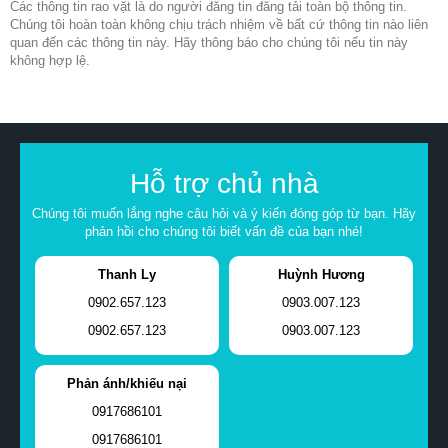
Các thông tin rao vặt là do người đăng tin đăng tải toàn bộ thông tin.
Chúng tôi hoàn toàn không chịu trách nhiệm về bất cứ thông tin nào liên
quan đến các thông tin này. Hãy thông báo cho chúng tôi nếu tin này
không hợp lệ.
Hỗ trợ chủ nhà
Chúng tôi muốn lắng nghe câu hỏi và ý kiến đóng góp từ bạn. Hãy
phản hồi cho chúng tôi biết vấn đề của bạn nhé!
Thanh Ly
Huỳnh Hương
0902.657.123
0903.007.123
0902.657.123
0903.007.123
Phản ánh/khiếu nại
0917686101
0917686101