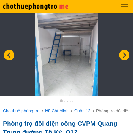
Cho thuê phòng trọ
Hồ Chí Minh
Quận 12
Phòng trọ đối diệ
Phòng trọ đối diện cổng CVPM Quang
Trung đường Tô Ký, Q12