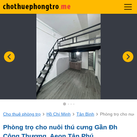
Cho thuê phòng trọ
Hồ Chí Minh
Tân Bình
Phòng trọ cho nuô
Phòng trọ cho nuôi thú cưng Gần Đh
Công Thương, Aeon Tân Phú