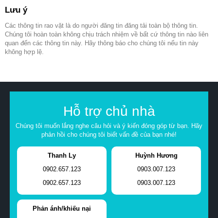
Lưu ý
Các thông tin rao vặt là do người đăng tin đăng tải toàn bộ thông tin.
Chúng tôi hoàn toàn không chịu trách nhiệm về bất cứ thông tin nào liên
quan đến các thông tin này. Hãy thông báo cho chúng tôi nếu tin này
không hợp lệ.
Hỗ trợ chủ nhà
Chúng tôi muốn lắng nghe câu hỏi và ý kiến đóng góp từ bạn. Hãy
phản hồi cho chúng tôi biết vấn đề của bạn nhé!
Thanh Ly
Huỳnh Hương
0902.657.123
0903.007.123
0902.657.123
0903.007.123
Phản ánh/khiếu nại