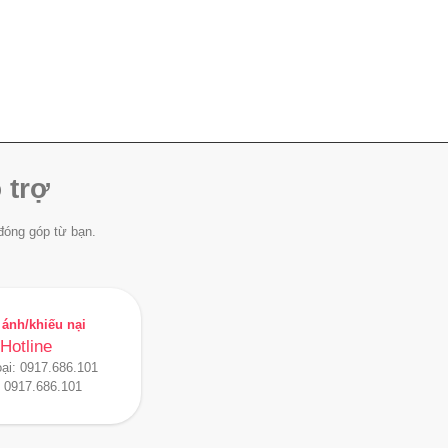
 trợ
đóng góp từ bạn.
ánh/khiếu nại
Hotline
oại:
0917.686.101
:
0917.686.101