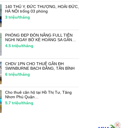
140 THÚ Y, ĐỨC THƯỢNG, HOÀI ĐỨC,
HÀ NỘI trống 03 phòng
3
triệu/tháng
PHÒNG ĐẸP ĐÓN NẮNG FULL TIỆN
NGHI NGAY BỜ KÈ HOÀNG SA GẦN…
4.5
triệu/tháng
CHDV 1PN CHO THUÊ GẦN ĐH
SWINBURNE BẠCH ĐẰNG, TÂN BÌNH
6
triệu/tháng
Cho thuê căn hộ tại Hồ Thị Tư, Tăng
Nhơn Phú Quận…
5.7
triệu/tháng