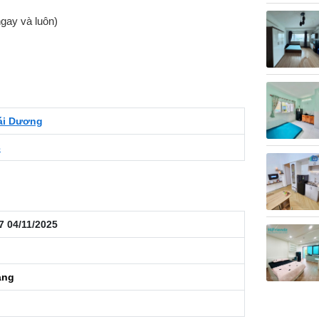
gay và luôn)
ái Dương
3
7 04/11/2025
áng