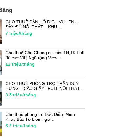
 đăng
CHO THUÊ CĂN HỘ DỊCH VỤ 1PN –
ĐẦY ĐỦ NỘI THẤT – KHU…
7
triệu/tháng
Cho thuê Căn Chung cư mini 1N,1K Full
đồ cực VIP, Ngõ rộng View…
12
triệu/tháng
CHO THUÊ PHÒNG TRỌ TRẦN DUY
HƯNG – CẦU GIẤY | FULL NỘI THẤT…
3.5
triệu/tháng
Cho thuê phòng trọ Đức Diễn, Minh
Khai, Bắc Từ Liêm- giá…
3.2
triệu/tháng