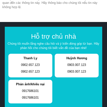
quan đến các thông tin này. Hãy thông báo cho chúng tôi nếu tin này
không hợp lệ.
Hỗ trợ chủ nhà
Chúng tôi muốn lắng nghe câu hỏi và ý kiến đóng góp từ bạn. Hãy
phản hồi cho chúng tôi biết vấn đề của bạn nhé!
Thanh Ly
Huỳnh Hương
0902.657.123
0903.007.123
0902.657.123
0903.007.123
Phản ánh/khiếu nại
0917686101
0917686101