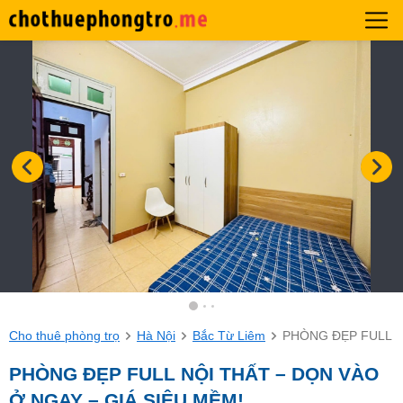
Cho thuê phòng trọ
Hà Nội
Bắc Từ Liêm
PHÒNG ĐẸP FULL N
PHÒNG ĐẸP FULL NỘI THẤT – DỌN VÀO
Ở NGAY – GIÁ SIÊU MỀM!