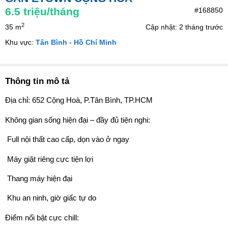
6.5
triệu/tháng
#168850
2
35 m
Cập nhật: 2 tháng trước
Khu vực:
Tân Bình
-
Hồ Chí Minh
Thông tin mô tả
Địa chỉ: 652 Cộng Hoà, P.Tân Bình, TP.HCM
Không gian sống hiện đại – đầy đủ tiện nghi:
️ Full nội thất cao cấp, dọn vào ở ngay
️ Máy giặt riêng cực tiện lợi
️ Thang máy hiện đại
️ Khu an ninh, giờ giấc tự do
Điểm nổi bật cực chill: