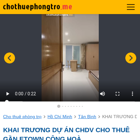
Cho thuê phòng trọ
Hồ Chí Minh
Tân Bình
KHAI TRƯƠNG D
KHAI TRƯƠNG DỰ ÁN CHDV CHO THUÊ
GẦN ETOWN CỘNG HOÀ