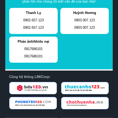
phản hồi cho chúng tôi biết vấn đề của bạn nhé!
Thanh Ly
Huỳnh Hương
0902.657.123
0903.007.123
0902.657.123
0903.007.123
Phản ánh/khiếu nại
0917686101
0917686101
Cùng hệ thống LBKCorp: