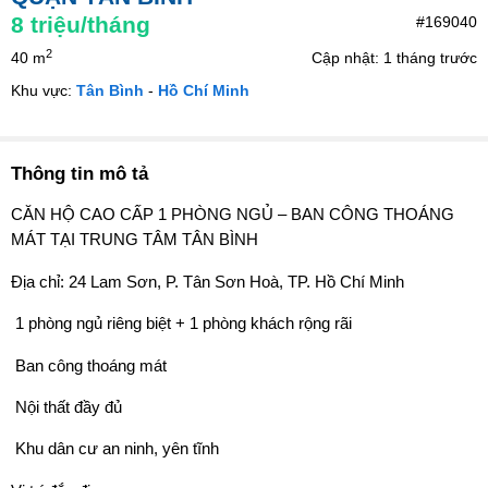
8
triệu/tháng
#169040
2
40 m
Cập nhật: 1 tháng trước
Khu vực:
Tân Bình
-
Hồ Chí Minh
Thông tin mô tả
CĂN HỘ CAO CẤP 1 PHÒNG NGỦ – BAN CÔNG THOÁNG
MÁT TẠI TRUNG TÂM TÂN BÌNH
Địa chỉ: 24 Lam Sơn, P. Tân Sơn Hoà, TP. Hồ Chí Minh
️ 1 phòng ngủ riêng biệt + 1 phòng khách rộng rãi
️ Ban công thoáng mát
️ Nội thất đầy đủ
️ Khu dân cư an ninh, yên tĩnh