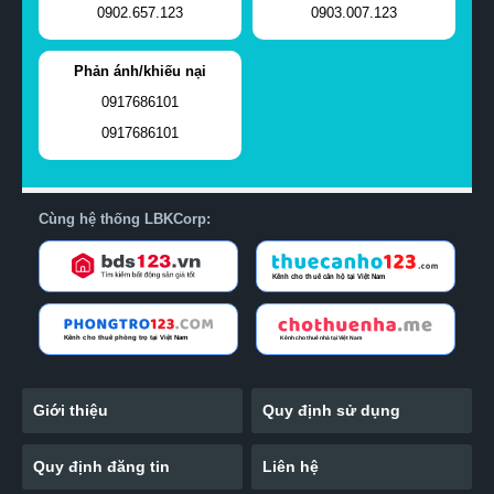
0902.657.123
0903.007.123
Phản ánh/khiếu nại
0917686101
0917686101
Cùng hệ thống LBKCorp:
Giới thiệu
Quy định sử dụng
Quy định đăng tin
Liên hệ