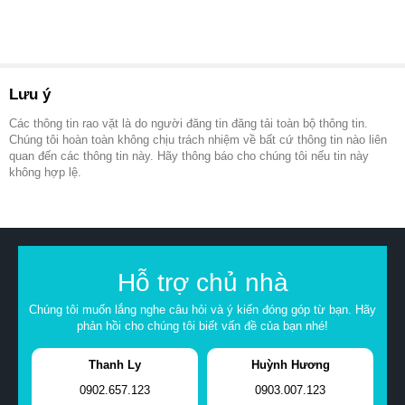
Lưu ý
Các thông tin rao vặt là do người đăng tin đăng tải toàn bộ thông tin.
Chúng tôi hoàn toàn không chịu trách nhiệm về bất cứ thông tin nào liên
quan đến các thông tin này. Hãy thông báo cho chúng tôi nếu tin này
không hợp lệ.
Hỗ trợ chủ nhà
Chúng tôi muốn lắng nghe câu hỏi và ý kiến đóng góp từ bạn. Hãy
phản hồi cho chúng tôi biết vấn đề của bạn nhé!
Thanh Ly
Huỳnh Hương
0902.657.123
0903.007.123