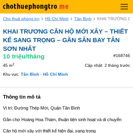
Cho thuê phòng trọ
Hồ Chí Minh
Tân Bình
KHAI TRƯƠNG CĂ
KHAI TRƯƠNG CĂN HỘ MỚI XÂY – THIẾT
KẾ SANG TRỌNG – GẦN SÂN BAY TÂN
SƠN NHẤT
10
triệu/tháng
#168746
2
45 m
Cập nhật: 2 tháng trước
Khu vực:
Tân Bình
-
Hồ Chí Minh
Thông tin mô tả
Vị trí: Đường Thép Mới, Quận Tân Bình
Gần chợ Hoàng Hoa Thám, thuận tiện sinh hoạt và di chuyển
Căn hộ mới xây với thiết kế hiện đại, sang trọng