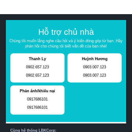
Hỗ trợ chủ nhà
Chúng tôi muốn lắng nghe câu hỏi và ý kiến đóng góp từ bạn. Hãy
phản hồi cho chúng tôi biết vấn đề của bạn nhé!
Thanh Ly
Huỳnh Hương
0902.657.123
0903.007.123
0902.657.123
0903.007.123
Phản ánh/khiếu nại
0917686101
0917686101
Cùng hệ thống LBKCorp: