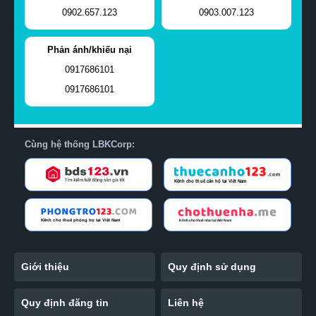
0902.657.123
0903.007.123
Phản ánh/khiếu nại
0917686101
0917686101
Cùng hệ thống LBKCorp:
Giới thiệu
Quy định sử dụng
Quy định đăng tin
Liên hệ