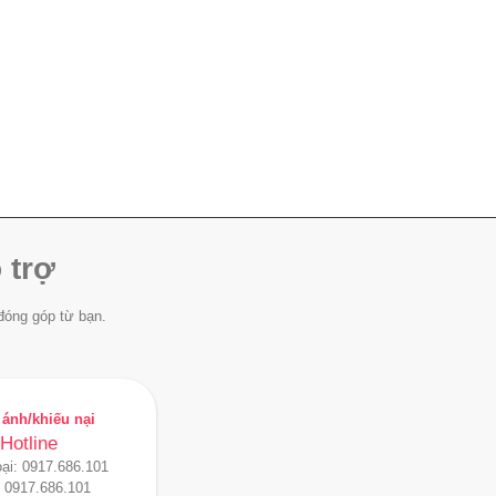
 trợ
đóng góp từ bạn.
ánh/khiếu nại
Hotline
oại:
0917.686.101
:
0917.686.101