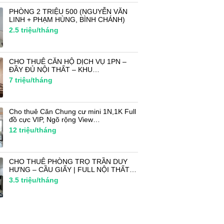
PHÒNG 2 TRIỆU 500 (NGUYỄN VĂN
LINH + PHẠM HÙNG, BÌNH CHÁNH)
2.5
triệu/tháng
CHO THUÊ CĂN HỘ DỊCH VỤ 1PN –
ĐẦY ĐỦ NỘI THẤT – KHU…
7
triệu/tháng
Cho thuê Căn Chung cư mini 1N,1K Full
đồ cực VIP, Ngõ rộng View…
12
triệu/tháng
CHO THUÊ PHÒNG TRỌ TRẦN DUY
HƯNG – CẦU GIẤY | FULL NỘI THẤT…
3.5
triệu/tháng