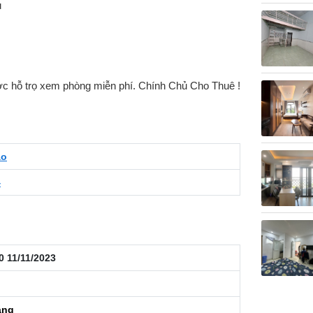
ủ
c hỗ trọ xem phòng miễn phí. Chính Chủ Cho Thuê !
ào
4
0 11/11/2023
áng