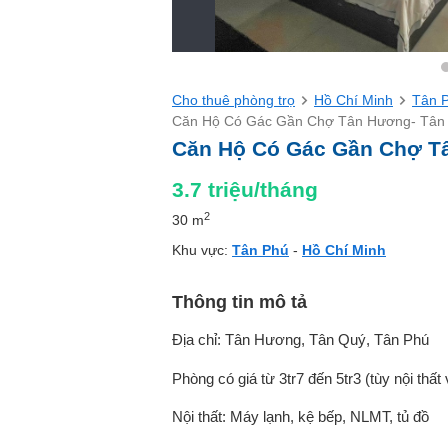
Cho thuê phòng trọ
Hồ Chí Minh
Tân 
Căn Hộ Có Gác Gần Chợ Tân Hương- Tân
Căn Hộ Có Gác Gần Chợ T
3.7
triệu/tháng
2
30 m
Khu vực:
Tân Phú
-
Hồ Chí Minh
Thông tin mô tả
Địa chỉ: Tân Hương, Tân Quý, Tân Phú
Phòng có giá từ 3tr7 đến 5tr3 (tùy nội thất v
Nội thất: Máy lạnh, kệ bếp, NLMT, tủ đồ