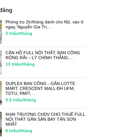
 đăng
Phòng trọ 2tr/tháng dành cho Nữ, vào ở
ngay, Nguyễn Gia Trí,…
2
triệu/tháng
CĂN HỘ FULL NỘI THẤT, BAN CÔNG
RỘNG RÃI – LÝ CHÍNH THẮNG,…
13
triệu/tháng
DUPLEX BAN CÔNG - GẦN LOTTE
MART, CRESCENT MALL ĐH UFM,
TDTU, RMIT,…
5.5
triệu/tháng
KHAI TRƯƠNG CHDV CHO THUÊ FULL
NỘI THẤT GẦN SÂN BAY TÂN SƠN
NHẤT
6
triệu/tháng