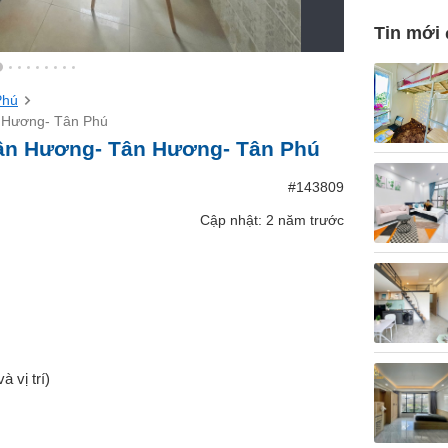
Tin mới
Phú
 Hương- Tân Phú
ân Hương- Tân Hương- Tân Phú
#143809
Cập nhật: 2 năm trước
à vị trí)