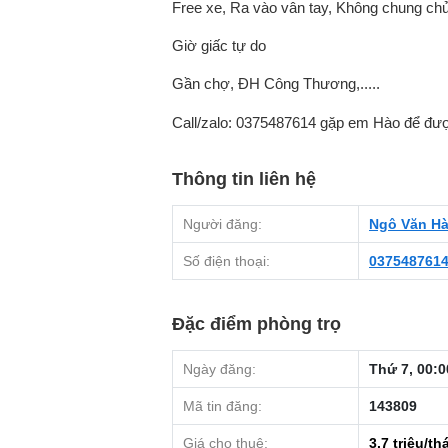
Free xe, Ra vào vân tay, Không chung ch
Giờ giấc tự do
Gần chợ, ĐH Công Thương,.....
Call/zalo: 0375487614 gặp em Hào để đượ
Thông tin liên hệ
Người đăng:
Ngô Văn H
Số điện thoại:
037548761
Đặc điểm phòng trọ
Ngày đăng:
Thứ 7, 00:0
Mã tin đăng:
143809
Giá cho thuê:
3.7
triệu/th