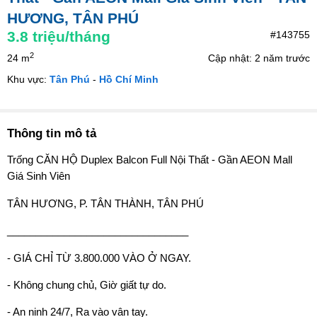
HƯƠNG, TÂN PHÚ
3.8
triệu/tháng
#143755
2
24 m
Cập nhật: 2 năm trước
Khu vực:
Tân Phú
-
Hồ Chí Minh
Thông tin mô tả
Trống CĂN HỘ Duplex Balcon Full Nội Thất - Gần AEON Mall
Giá Sinh Viên
️TÂN HƯƠNG, P. TÂN THÀNH, TÂN PHÚ️
________________________________
- GIÁ CHỈ TỪ 3.800.000 VÀO Ở NGAY.
- Không chung chủ, Giờ giất tự do.
- An ninh 24/7, Ra vào vân tay.