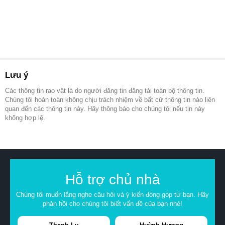
Lưu ý
Các thông tin rao vặt là do người đăng tin đăng tải toàn bộ thông tin.
Chúng tôi hoàn toàn không chịu trách nhiệm về bất cứ thông tin nào liên
quan đến các thông tin này. Hãy thông báo cho chúng tôi nếu tin này
không hợp lệ.
Hỗ trợ chủ nhà
Chúng tôi muốn lắng nghe câu hỏi và ý kiến đóng góp từ bạn. Hãy
phản hồi cho chúng tôi biết vấn đề của bạn nhé!