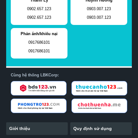
Thanh Ly
Huỳnh Hương
0902.657.123
0903.007.123
0902.657.123
0903.007.123
Phản ánh/khiếu nại
0917686101
0917686101
Cùng hệ thống LBKCorp:
Giới thiệu
Quy định sử dụng