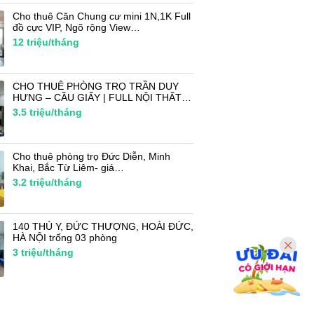
Cho thuê Căn Chung cư mini 1N,1K Full
đồ cực VIP, Ngõ rộng View…
12
triệu/tháng
CHO THUÊ PHÒNG TRỌ TRẦN DUY
HƯNG – CẦU GIẤY | FULL NỘI THẤT…
3.5
triệu/tháng
Cho thuê phòng trọ Đức Diễn, Minh
Khai, Bắc Từ Liêm- giá…
3.2
triệu/tháng
140 THÚ Y, ĐỨC THƯỢNG, HOÀI ĐỨC,
HÀ NỘI trống 03 phòng
3
triệu/tháng