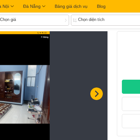
à Nội
Đà Nẵng
Bảng giá dịch vụ
Blog
Chọn giá
Chọn diện tích