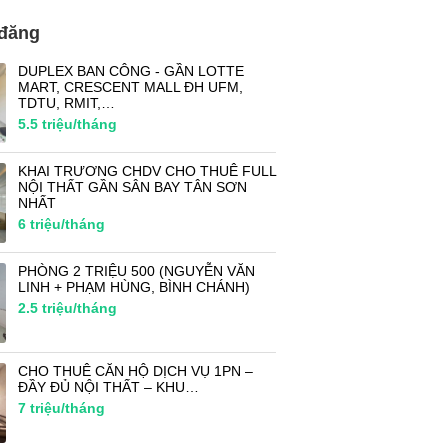
 đăng
DUPLEX BAN CÔNG - GẦN LOTTE
MART, CRESCENT MALL ĐH UFM,
TDTU, RMIT,…
5.5
triệu/tháng
KHAI TRƯƠNG CHDV CHO THUÊ FULL
NỘI THẤT GẦN SÂN BAY TÂN SƠN
NHẤT
6
triệu/tháng
PHÒNG 2 TRIỆU 500 (NGUYỄN VĂN
LINH + PHẠM HÙNG, BÌNH CHÁNH)
2.5
triệu/tháng
CHO THUÊ CĂN HỘ DỊCH VỤ 1PN –
ĐẦY ĐỦ NỘI THẤT – KHU…
7
triệu/tháng