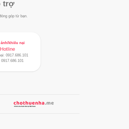
 trợ
đóng góp từ bạn.
ánh/khiếu nại
Hotline
oại:
0917.686.101
:
0917.686.101