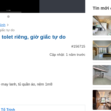
Tin mới
Bình
giấc tự do
olet riêng, giờ giấc tự do
#156715
Cập nhật: 1 năm trước
có may lanh, tủ quần áo, nệm 1m8
 Tố Trinh