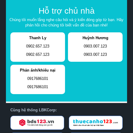
Hỗ trợ chủ nhà
Chúng tôi muốn lắng nghe câu hỏi và ý kiến đóng góp từ bạn. Hãy
phản hồi cho chúng tôi biết vấn đề của bạn nhé!
Thanh Ly
Huỳnh Hương
0902.657.123
0903.007.123
0902.657.123
0903.007.123
Phản ánh/khiếu nại
0917686101
0917686101
Cùng hệ thống LBKCorp: