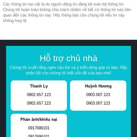
Các thông tin rao vặt là do người đăng tin đăng tải toàn bộ thông tin.
Chúng tôi hoàn toàn không chịu trách nhiệm về bất cứ thông tin nào liên
quan đến các thông tin này. Hãy thông báo cho chúng tôi nếu tin này
không hợp lệ.
Hỗ trợ chủ nhà
Chúng tôi muốn lắng nghe câu hỏi và ý kiến đóng góp từ bạn. Hãy
phản hồi cho chúng tôi biết vấn đề của bạn nhé!
Thanh Ly
Huỳnh Hương
0902.657.123
0903.007.123
0902.657.123
0903.007.123
Phản ánh/khiếu nại
0917686101
0917686101