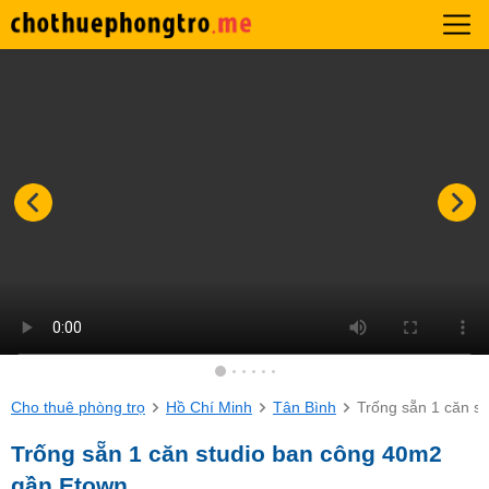
Cho thuê phòng trọ
Hồ Chí Minh
Tân Bình
Trống sẵn 1 căn s
Trống sẵn 1 căn studio ban công 40m2
gần Etown