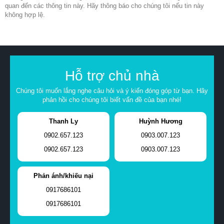
quan đến các thông tin này. Hãy thông báo cho chúng tôi nếu tin này
không hợp lệ.
Hỗ trợ chủ nhà
Chúng tôi muốn lắng nghe câu hỏi và ý kiến đóng góp từ bạn. Hãy
phản hồi cho chúng tôi biết vấn đề của bạn nhé!
Thanh Ly
Huỳnh Hương
0902.657.123
0903.007.123
0902.657.123
0903.007.123
Phản ánh/khiếu nại
0917686101
0917686101