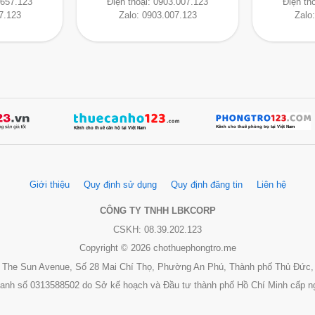
.657.123
Điện thoại:
0903.007.123
Điện th
7.123
Zalo:
0903.007.123
Zalo
Giới thiệu
Quy định sử dụng
Quy định đăng tin
Liên hệ
CÔNG TY TNHH LBKCORP
CSKH: 08.39.202.123
Copyright © 2026 chothuephongtro.me
 3, The Sun Avenue, Số 28 Mai Chí Thọ, Phường An Phú, Thành phố Thủ Đức,
oanh số 0313588502 do Sở kế hoạch và Đầu tư thành phố Hồ Chí Minh cấp n