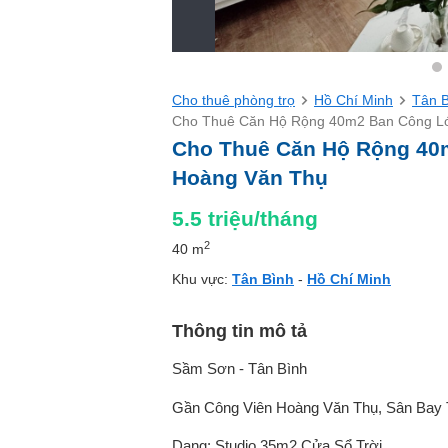
Cho thuê phòng trọ
Hồ Chí Minh
Tân 
Cho Thuê Căn Hộ Rộng 40m2 Ban Công L
Cho Thuê Căn Hộ Rộng 40
Hoàng Văn Thụ
5.5
triệu/tháng
2
40 m
Khu vực:
Tân Bình
-
Hồ Chí Minh
Thông tin mô tả
Sầm Sơn - Tân Bình
Gần Công Viên Hoàng Văn Thụ, Sân Bay
Dạng: Studio 35m2 Cửa Sổ Trời