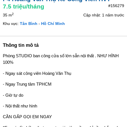
7.5
triệu/tháng
#156279
2
35 m
Cập nhật: 1 năm trước
Khu vực:
Tân Bình
-
Hồ Chí Minh
Thông tin mô tả
Phòng STUDIO ban công cửa sổ lớn sẵn nội thất . NHƯ HÌNH
100%
- Ngay sát công viên Hoàng Văn Thụ
- Ngay Trung tâm TPHCM
- Giờ tự do
- Nội thất như hình
CẦN GẤP GỌI EM NGAY