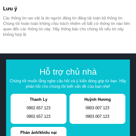
Lưu ý
Các thông tin rao vặt là do người đăng tin đăng tải toàn bộ thông tin.
Chúng tôi hoàn toàn không chịu trách nhiệm về bất cứ thông tin nào liên
quan đến các thông tin này. Hãy thông báo cho chúng tôi nếu tin này
không hợp lệ.
Hỗ trợ chủ nhà
Chúng tôi muốn lắng nghe câu hỏi và ý kiến đóng góp từ bạn. Hãy
phản hồi cho chúng tôi biết vấn đề của bạn nhé!
Thanh Ly
Huỳnh Hương
0902.657.123
0903.007.123
0902.657.123
0903.007.123
Phản ánh/khiếu nại