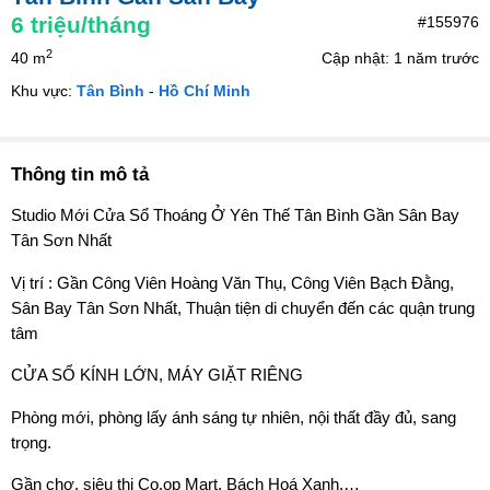
6
triệu/tháng
#155976
2
40 m
Cập nhật: 1 năm trước
Khu vực:
Tân Bình
-
Hồ Chí Minh
Thông tin mô tả
Studio Mới Cửa Sổ Thoáng Ở Yên Thế Tân Bình Gần Sân Bay
Tân Sơn Nhất
Vị trí : Gần Công Viên Hoàng Văn Thụ, Công Viên Bạch Đằng,
Sân Bay Tân Sơn Nhất, Thuận tiện di chuyển đến các quận trung
tâm
CỬA SỔ KÍNH LỚN, MÁY GIẶT RIÊNG
Phòng mới, phòng lấy ánh sáng tự nhiên, nội thất đầy đủ, sang
trọng.
Gần chợ, siêu thị Co.op Mart, Bách Hoá Xanh,…