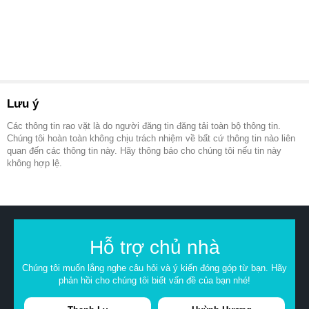
Lưu ý
Các thông tin rao vặt là do người đăng tin đăng tải toàn bộ thông tin.
Chúng tôi hoàn toàn không chịu trách nhiệm về bất cứ thông tin nào liên
quan đến các thông tin này. Hãy thông báo cho chúng tôi nếu tin này
không hợp lệ.
Hỗ trợ chủ nhà
Chúng tôi muốn lắng nghe câu hỏi và ý kiến đóng góp từ bạn. Hãy
phản hồi cho chúng tôi biết vấn đề của bạn nhé!