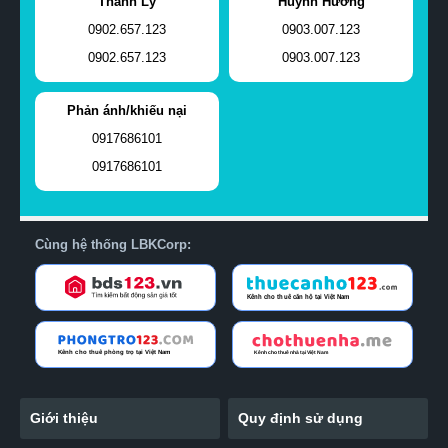
Thanh Ly
Huỳnh Hương
0902.657.123
0903.007.123
0902.657.123
0903.007.123
Phản ánh/khiếu nại
0917686101
0917686101
Cùng hệ thống LBKCorp:
Giới thiệu
Quy định sử dụng