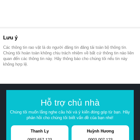
Lưu ý
Các thông tin rao vặt là do người đăng tin đăng tải toàn bộ thông tin.
Chúng tôi hoàn toàn không chịu trách nhiệm về bất cứ thông tin nào liên
quan đến các thông tin này. Hãy thông báo cho chúng tôi nếu tin này
không hợp lệ.
Hỗ trợ chủ nhà
Chúng tôi muốn lắng nghe câu hỏi và ý kiến đóng góp từ bạn. Hãy
phản hồi cho chúng tôi biết vấn đề của bạn nhé!
Thanh Ly
Huỳnh Hương
0902.657.123
0903.007.123