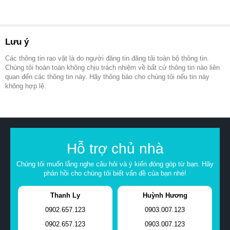
Lưu ý
Các thông tin rao vặt là do người đăng tin đăng tải toàn bộ thông tin.
Chúng tôi hoàn toàn không chịu trách nhiệm về bất cứ thông tin nào liên
quan đến các thông tin này. Hãy thông báo cho chúng tôi nếu tin này
không hợp lệ.
Hỗ trợ chủ nhà
Chúng tôi muốn lắng nghe câu hỏi và ý kiến đóng góp từ bạn. Hãy
phản hồi cho chúng tôi biết vấn đề của bạn nhé!
Thanh Ly
Huỳnh Hương
0902.657.123
0903.007.123
0902.657.123
0903.007.123