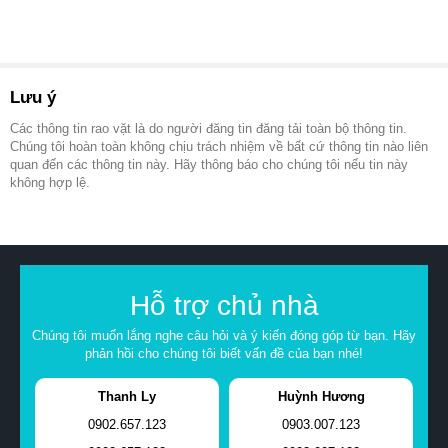
Lưu ý
Các thông tin rao vặt là do người đăng tin đăng tải toàn bộ thông tin.
Chúng tôi hoàn toàn không chịu trách nhiệm về bất cứ thông tin nào liên
quan đến các thông tin này. Hãy thông báo cho chúng tôi nếu tin này
không hợp lệ.
Hỗ trợ chủ nhà
Chúng tôi muốn lắng nghe câu hỏi và ý kiến đóng góp từ bạn. Hãy
phản hồi cho chúng tôi biết vấn đề của bạn nhé!
Thanh Ly
Huỳnh Hương
0902.657.123
0903.007.123