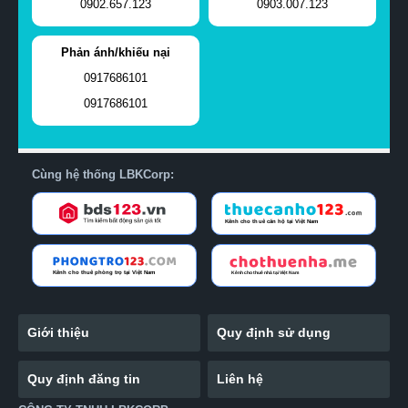
0902.657.123
0903.007.123
Phản ánh/khiếu nại
0917686101
0917686101
Cùng hệ thống LBKCorp:
Giới thiệu
Quy định sử dụng
Quy định đăng tin
Liên hệ