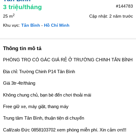
3
triệu/tháng
#144783
2
25 m
Cập nhật: 2 năm trước
Khu vực:
Tân Bình
-
Hồ Chí Minh
Thông tin mô tả
PHÒNG TRỌ CÓ GÁC GIÁ RẺ Ở TRƯỜNG CHINH TÂN BÌNH
Địa chỉ: Trường Chinh P14 Tân Bình
Giá 3tr-4tr/tháng
Không chung chủ, bạn bè đến chơi thoải mái
Free giữ xe, máy giặt, thang máy
Trung tâm Tân Bình, thuận tiện di chuyển
Call/zalo Đức 0858103702 xem phòng miễn phí. Xin cảm ơn!!!