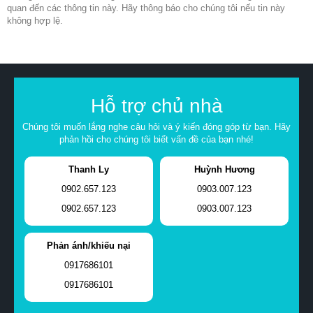
quan đến các thông tin này. Hãy thông báo cho chúng tôi nếu tin này
không hợp lệ.
Hỗ trợ chủ nhà
Chúng tôi muốn lắng nghe câu hỏi và ý kiến đóng góp từ bạn. Hãy
phản hồi cho chúng tôi biết vấn đề của bạn nhé!
Thanh Ly
Huỳnh Hương
0902.657.123
0903.007.123
0902.657.123
0903.007.123
Phản ánh/khiếu nại
0917686101
0917686101