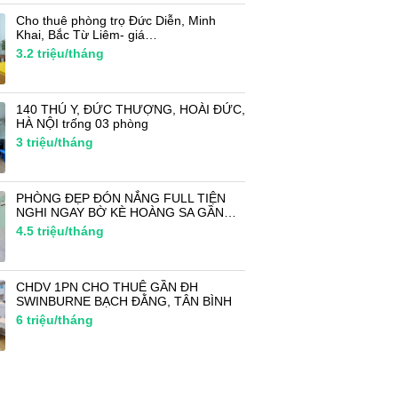
Cho thuê phòng trọ Đức Diễn, Minh
Khai, Bắc Từ Liêm- giá…
3.2
triệu/tháng
140 THÚ Y, ĐỨC THƯỢNG, HOÀI ĐỨC,
HÀ NỘI trống 03 phòng
3
triệu/tháng
PHÒNG ĐẸP ĐÓN NẮNG FULL TIỆN
NGHI NGAY BỜ KÈ HOÀNG SA GẦN…
4.5
triệu/tháng
CHDV 1PN CHO THUÊ GẦN ĐH
SWINBURNE BẠCH ĐẰNG, TÂN BÌNH
6
triệu/tháng