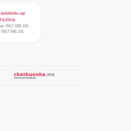
ánh/khiếu nại
Hotline
oại:
0917.686.101
:
0917.686.101