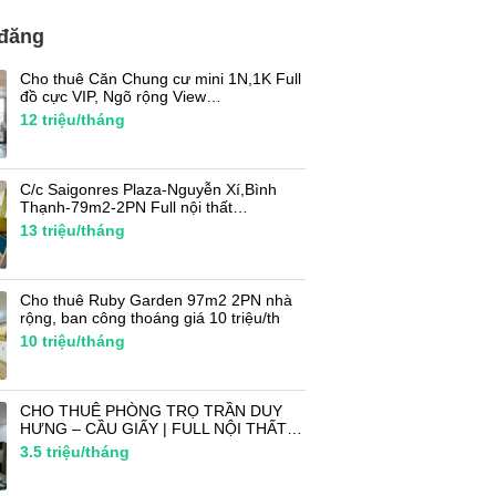
 đăng
Cho thuê Căn Chung cư mini 1N,1K Full
đồ cực VIP, Ngõ rộng View…
12
triệu/tháng
C/c Saigonres Plaza-Nguyễn Xí,Bình
Thạnh-79m2-2PN Full nội thất…
13
triệu/tháng
Cho thuê Ruby Garden 97m2 2PN nhà
rộng, ban công thoáng giá 10 triệu/th
10
triệu/tháng
CHO THUÊ PHÒNG TRỌ TRẦN DUY
HƯNG – CẦU GIẤY | FULL NỘI THẤT…
3.5
triệu/tháng