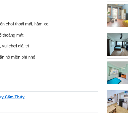
ến chơi thoải mái, hầm xe.
sổ thoáng mát
ui chơi giải trí
ăn hộ miễn phí nhé
ụy Cẩm Thúy
2